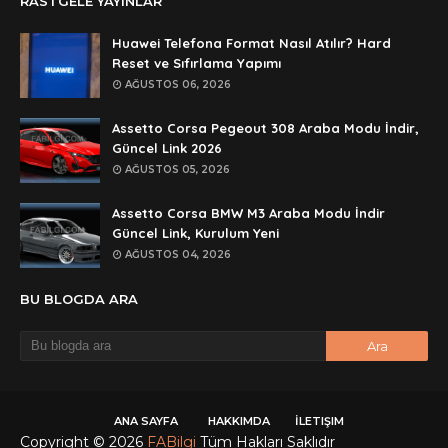
RASTGELE YAYINLAR
rar dosyasını paylasırmısınız
Huawei Telefona Format Nasıl Atılır? Hard
Anonymous
Reset ve Sıfırlama Yapımı
lan şifre ne şifre
AĞUSTOS 06, 2026
Anonymous
Assetto Corsa Pegeout 308 Araba Modu İndir,
şifre ne
Güncel Link 2026
AĞUSTOS 05, 2026
Assetto Corsa BMW M3 Araba Modu İndir
Güncel Link, Kurulum Yeni
AĞUSTOS 04, 2026
BU BLOGDA ARA
ANA SAYFA
HAKKIMDA
İLETIŞIM
Copyright ©
2026
FABilgi
Tüm Hakları Saklıdır