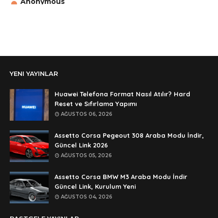
Anonymous
aga eline sağlıkta şifre ne ? :)
Anonymous
Ali Yüksel
Anonymous
YENI YAYINLAR
şifre ?
Anonymous
Huawei Telefona Format Nasıl Atılır? Hard
şifre ögrenebilirmiyim
Reset ve Sıfırlama Yapımı
AĞUSTOS 06, 2026
Anonymous
🥰🥰🥰
Assetto Corsa Pegeout 308 Araba Modu İndir,
Güncel Link 2026
Anonymous
AĞUSTOS 05, 2026
dedezıplatan31 beğend👌
Assetto Corsa BMW M3 Araba Modu İndir
Anonymous
Güncel Link, Kurulum Yeni
rar dosyasının şifresi nedir
AĞUSTOS 04, 2026
Anonymous