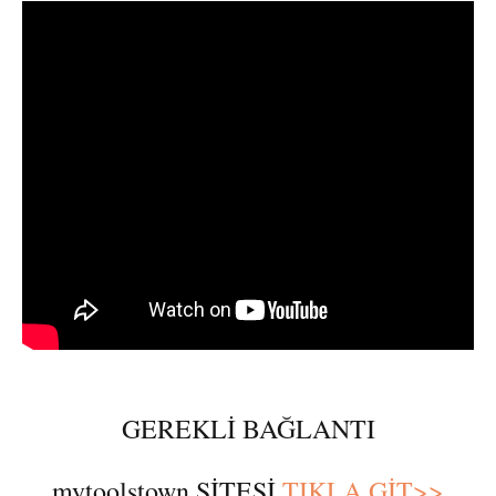
GEREKLİ BAĞLANTI
mytoolstown SİTESİ
TIKLA GİT>>