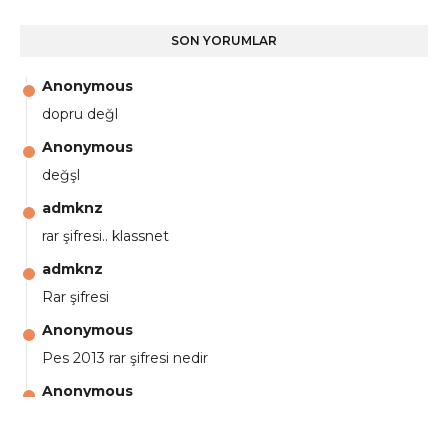
SON YORUMLAR
Anonymous
dopru değl
Anonymous
değşl
admknz
rar şifresi.. klassnet
admknz
Rar şifresi
Anonymous
Pes 2013 rar şifresi nedir
Anonymous
aga eline sağlıkta şifre ne ? :)