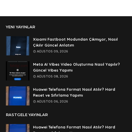
Anonymous
Ali Yüksel
Anonymous
YENI YAYINLAR
şifre ?
Anonymous
Xioami Fastboot Modundan Çıkmıyor, Nasıl
şifre ögrenebilirmiyim
Çıkılır Güncel Anlatım
AĞUSTOS 09, 2026
Anonymous
🥰🥰🥰
Meta AI Vibes Video Oluşturma Nasıl Yapılır?
Güncel Vibes Yapımı
Anonymous
AĞUSTOS 08, 2026
dedezıplatan31 beğend👌
Huawei Telefona Format Nasıl Atılır? Hard
Anonymous
Reset ve Sıfırlama Yapımı
rar dosyasının şifresi nedir
AĞUSTOS 06, 2026
Anonymous
RASTGELE YAYINLAR
rar dosyasını paylasırmısınız
Huawei Telefona Format Nasıl Atılır? Hard
Anonymous