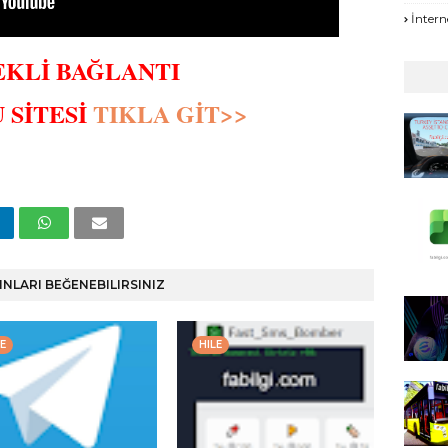
İntern
KLİ BAĞLANTI
 SİTESİ
TIKLA GİT>>
INLARI BEĞENEBILIRSINIZ
E
HILE