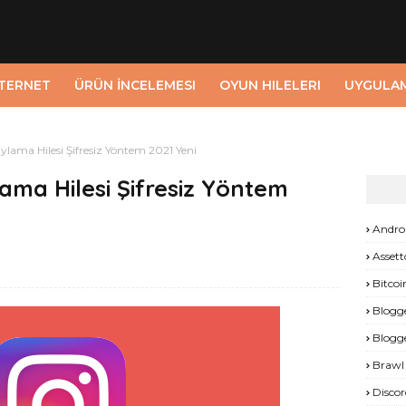
NTERNET
ÜRÜN İNCELEMESI
OYUN HILELERI
UYGULA
lama Hilesi Şifresiz Yöntem 2021 Yeni
ma Hilesi Şifresiz Yöntem
Andro
Assett
Bitcoi
Blogg
Blogg
Brawl 
Discor