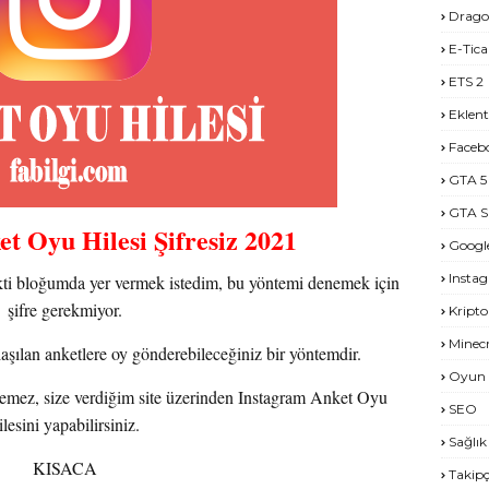
Drago
E-Tica
ETS 2
Eklent
Faceb
GTA 5
GTA S
t Oyu Hilesi Şifresiz 2021
Googl
Insta
kti bloğumda yer vermek istedim, bu yöntemi denemek için
şifre gerekmiyor.
Kripto
Minecr
aşılan anketlere oy gönderebileceğiniz bir yöntemdir.
Oyun 
stemez, size verdiğim site üzerinden Instagram Anket Oyu
SEO
ilesini yapabilirsiniz.
Sağlık
KISACA
Takipç