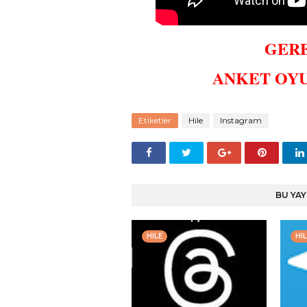
GERE
ANKET OYU
Etiketler
Hile
Instagram
BU YAY
HILE
HIL