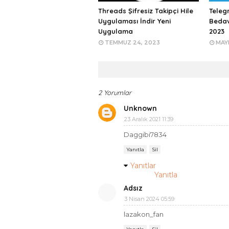
Threads Şifresiz Takipçi Hile
Teleg
Uygulaması İndir Yeni
Bedav
Uygulama
2023
TEMMUZ 24, 2023
MAYI
2 Yorumlar
Unknown
23 Aralık 2021 11:39
Daggibi7834
Yanıtla
Sil
Yanıtlar
Yanıtla
Adsız
3 Nisan 2024 05:59
lazakon_fan