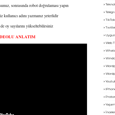
Teknol
rsunuz, sonrasında robot doğrulaması yapın
Teleg
 kullanıcı adını yazmanız yeterlidir
TikTok
de oy sayılarını yükseltebilirsiniz
Twitte
Uygu
İDEOLU ANLATIM
Web T
What
Windo
Wordp
Wordp
Youtu
IPhon
Proto
Yaşa
İncel