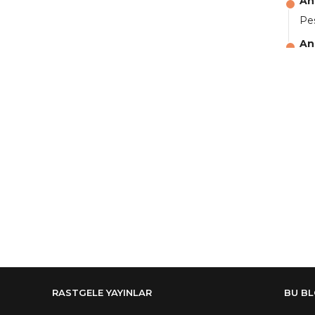
An
Pes
An
aga
An
Ali
An
şif
An
şif
An
🥰
An
de
RASTGELE YAYINLAR
BU B
An