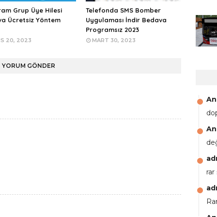
ram Grup Üye Hilesi
Telefonda SMS Bomber
a Ücretsiz Yöntem
Uygulaması İndir Bedava
Programsız 2023
S 20, 2023
MART 30, 2023
YORUM GÖNDER
An
do
An
de
ad
rar
ad
Rar