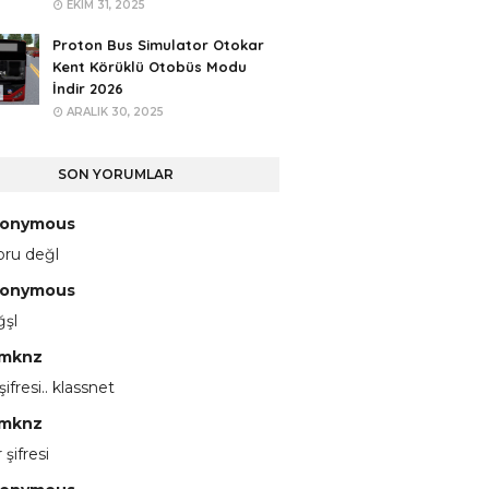
EKIM 31, 2025
Proton Bus Simulator Otokar
Kent Körüklü Otobüs Modu
İndir 2026
ARALIK 30, 2025
SON YORUMLAR
onymous
pru değl
onymous
ğşl
mknz
 şifresi.. klassnet
mknz
 şifresi