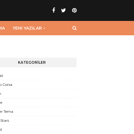
MA
YENI YAZILAR
KATEGORİLER
id
o Corsa
n
er
er Tema
Stars
d