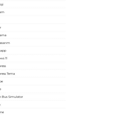
oji
ram
r
lama
asarım
sapp
ws 11
ress
ress Tema
be
e
n Bus Simulator
m
eme