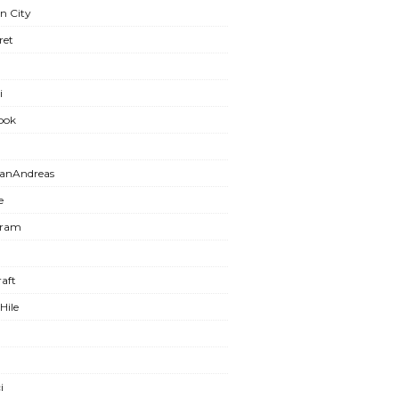
n City
ret
i
ook
anAndreas
e
gram
aft
Hile
i