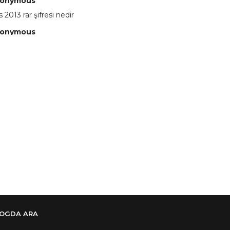
onymous
 2013 rar şifresi nedir
onymous
 eline sağlıkta şifre ne ? :)
onymous
 Yüksel
onymous
re ?
onymous
re ögrenebilirmiyim
onymous
🥰
onymous
dezıplatan31 beğend👌
LOGDA ARA
onymous