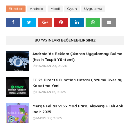
Etiketler
Android
Mobil
Oyun
Uygulama
BU YAYINLARI BEĞENEBILIRSINIZ
Android’de Reklam Çıkaran Uygulamayı Bulma
(Kesin Tespit Yöntemi)
HAZIRAN 23, 2026
FC 25 DirectX Function Hatası Çözümü Overlay
Kapatma Yeni
HAZIRAN 12, 2025
Merge Fellas v1.5.x Mod Para, Alışveriş Hileli Apk
İndir 2025
MAYIS 27, 2025