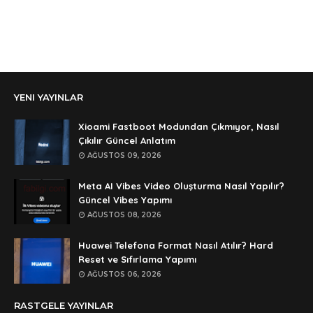
aga eline sağlıkta şifre ne ? :)
Anonymous
Ali Yüksel
Anonymous
YENI YAYINLAR
şifre ?
Anonymous
Xioami Fastboot Modundan Çıkmıyor, Nasıl
şifre ögrenebilirmiyim
Çıkılır Güncel Anlatım
AĞUSTOS 09, 2026
Anonymous
🥰🥰🥰
Meta AI Vibes Video Oluşturma Nasıl Yapılır?
Güncel Vibes Yapımı
Anonymous
AĞUSTOS 08, 2026
dedezıplatan31 beğend👌
Huawei Telefona Format Nasıl Atılır? Hard
Anonymous
Reset ve Sıfırlama Yapımı
rar dosyasının şifresi nedir
AĞUSTOS 06, 2026
Anonymous
RASTGELE YAYINLAR