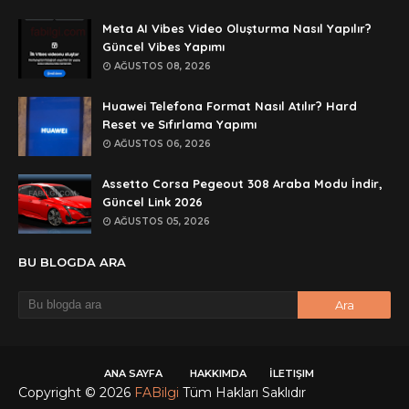
rar dosyasını paylasırmısınız
Meta AI Vibes Video Oluşturma Nasıl Yapılır?
Anonymous
Güncel Vibes Yapımı
lan şifre ne şifre
AĞUSTOS 08, 2026
Anonymous
Huawei Telefona Format Nasıl Atılır? Hard
şifre ne
Reset ve Sıfırlama Yapımı
AĞUSTOS 06, 2026
Assetto Corsa Pegeout 308 Araba Modu İndir,
Güncel Link 2026
AĞUSTOS 05, 2026
BU BLOGDA ARA
ANA SAYFA
HAKKIMDA
İLETIŞIM
Copyright ©
2026
FABilgi
Tüm Hakları Saklıdır