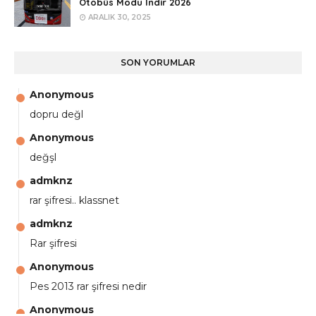
Otobüs Modu İndir 2026
ARALIK 30, 2025
SON YORUMLAR
Anonymous
dopru değl
Anonymous
değşl
admknz
rar şifresi.. klassnet
admknz
Rar şifresi
Anonymous
Pes 2013 rar şifresi nedir
Anonymous