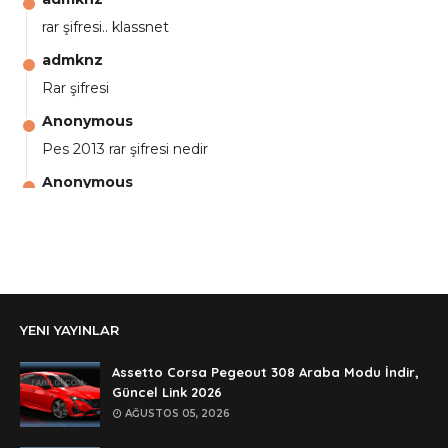
rar şifresi.. klassnet
admknz
Rar şifresi
Anonymous
Pes 2013 rar şifresi nedir
Anonymous
aga eline sağlıkta şifre ne ? :)
Anonymous
Ali Yüksel
Anonymous
YENI YAYINLAR
şifre ?
Anonymous
Assetto Corsa Pegeout 308 Araba Modu İndir,
şifre ögrenebilirmiyim
Güncel Link 2026
AĞUSTOS 05, 2026
Anonymous