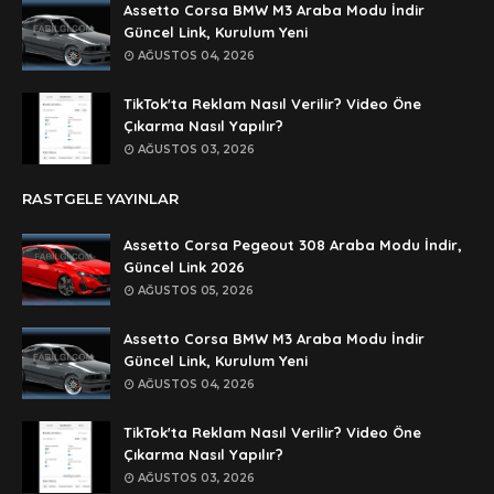
🥰🥰🥰
Assetto Corsa BMW M3 Araba Modu İndir
Güncel Link, Kurulum Yeni
Anonymous
AĞUSTOS 04, 2026
dedezıplatan31 beğend👌
TikTok'ta Reklam Nasıl Verilir? Video Öne
Anonymous
Çıkarma Nasıl Yapılır?
rar dosyasının şifresi nedir
AĞUSTOS 03, 2026
Anonymous
RASTGELE YAYINLAR
rar dosyasını paylasırmısınız
Assetto Corsa Pegeout 308 Araba Modu İndir,
Anonymous
Güncel Link 2026
lan şifre ne şifre
AĞUSTOS 05, 2026
Anonymous
Assetto Corsa BMW M3 Araba Modu İndir
şifre ne
Güncel Link, Kurulum Yeni
AĞUSTOS 04, 2026
TikTok'ta Reklam Nasıl Verilir? Video Öne
Çıkarma Nasıl Yapılır?
AĞUSTOS 03, 2026