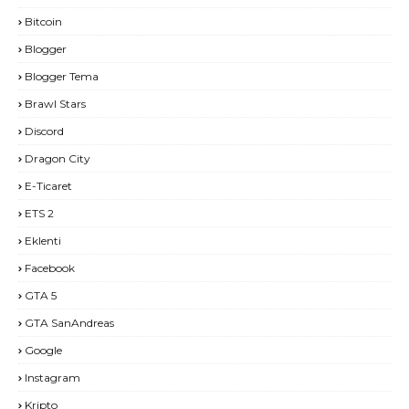
Bitcoin
Blogger
Blogger Tema
Brawl Stars
Discord
Dragon City
E-Ticaret
ETS 2
Eklenti
Facebook
GTA 5
GTA SanAndreas
Google
Instagram
Kripto