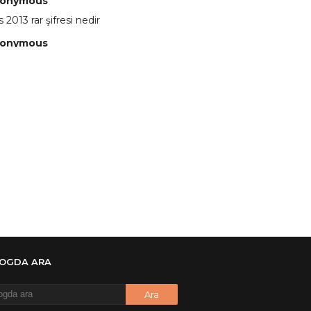
onymous
 2013 rar şifresi nedir
onymous
 eline sağlıkta şifre ne ? :)
onymous
 Yüksel
onymous
re ?
onymous
re ögrenebilirmiyim
onymous
🥰
onymous
LOGDA ARA
dezıplatan31 beğend👌
onymous