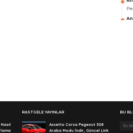
An
Pes
An
aga
An
Ali
An
şif
An
şif
An
🥰
An
RASTGELE YAYINLAR
BU B
de
 Nasıl
Assetto Corsa Pegeout 308
An
ırlama
Araba Modu İndir, Güncel Link