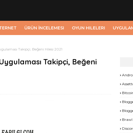
NTERNET
ÜRÜN İNCELEMESI
OYUN HILELERI
UYGULA
ulaması Takipçi, Beğeni Hilesi 2021
Uygulaması Takipçi, Beğeni
Andro
Assett
Bitcoi
Blogg
Blogg
Brawl 
Discor