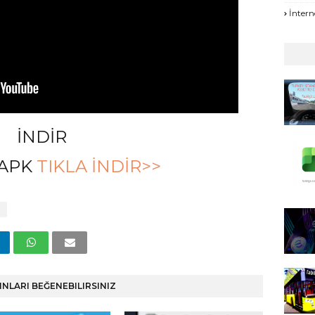
İntern
İNDİR
 APK
TIKLA İNDİR>>
INLARI BEĞENEBILIRSINIZ