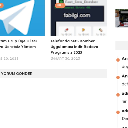
E
HILE
ram Grup Üye Hilesi
Telefonda SMS Bomber
a Ücretsiz Yöntem
Uygulaması İndir Bedava
Programsız 2023
An
S 20, 2023
MART 30, 2023
do
YORUM GÖNDER
An
de
ad
rar
ad
Rar