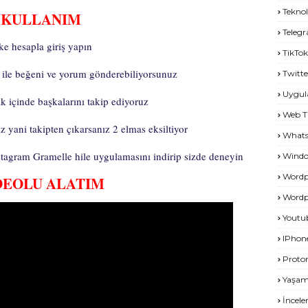
Teknol
KULLANIM
Teleg
ke hesapla giriş yapın
TikTok
ın ile beğeni ve yorum gönderebiliyorsunuz
Twitte
Uygu
 içinde başkalarını takip ediyoruz
Web T
z yani takipten çıkarsanız 2 elmas eksiltiyor
What
stagram Gramelle hile uygulamasını indirip sizde deneyin
Windo
Wordp
DEOLU ALATIM
Wordp
Youtu
IPhon
Proto
Yaşa
İncel