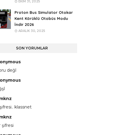
EKIM 31, 2025
Proton Bus Simulator Otokar
Kent Körüklü Otobüs Modu
İndir 2026
ARALIK 30, 2025
SON YORUMLAR
onymous
pru değl
onymous
ğşl
mknz
 şifresi.. klassnet
mknz
 şifresi