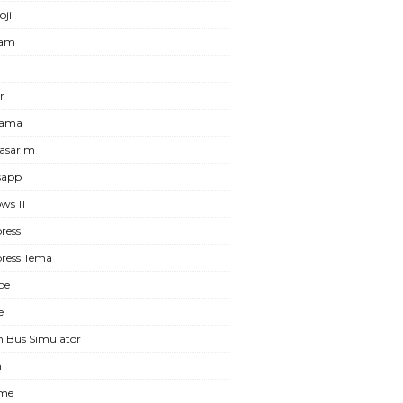
oji
ram
r
lama
asarım
sapp
ws 11
ress
ress Tema
be
e
n Bus Simulator
m
eme