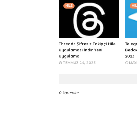
HILE
HIL
Threads Şifresiz Takipçi Hile
Teleg
Uygulaması İndir Yeni
Bedav
Uygulama
2023
TEMMUZ 24, 2023
MAYI
0 Yorumlar