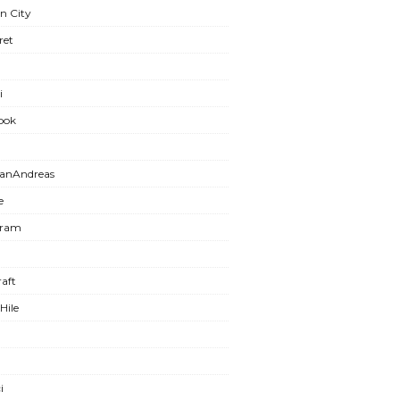
n City
ret
i
ook
anAndreas
e
gram
aft
Hile
i