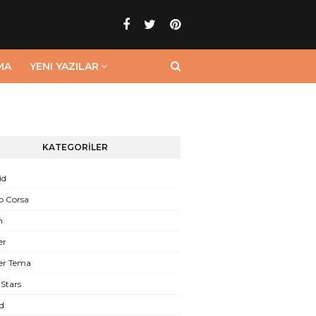
MA
YENI YAZILAR
KATEGORİLER
id
o Corsa
n
er
er Tema
Stars
d