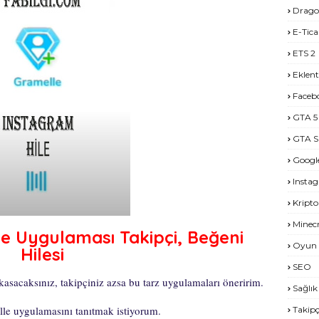
Drago
E-Tica
ETS 2
Eklent
Faceb
GTA 5
GTA S
Googl
Insta
Kripto
Minecr
e Uygulaması Takipçi, Beğeni
Oyun 
Hilesi
SEO
asacaksınız, takipçiniz azsa bu tarz uygulamaları öneririm.
Sağlık
lle uygulamasını tanıtmak istiyorum.
Takipç