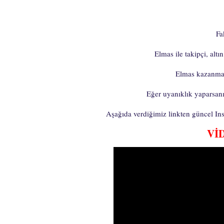
Fa
Elmas ile takipçi, alt
Elmas kazanmak
Eğer uyanıklık yaparsanı
Aşağıda verdiğimiz linkten güncel In
Vİ