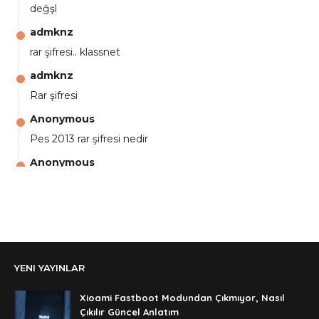
değşl
admknz
rar şifresi.. klassnet
admknz
Rar şifresi
Anonymous
Pes 2013 rar şifresi nedir
Anonymous
aga eline sağlıkta şifre ne ? :)
Anonymous
Ali Yüksel
Anonymous
YENI YAYINLAR
şifre ?
Anonymous
Xioami Fastboot Modundan Çıkmıyor, Nasıl
şifre ögrenebilirmiyim
Çıkılır Güncel Anlatım