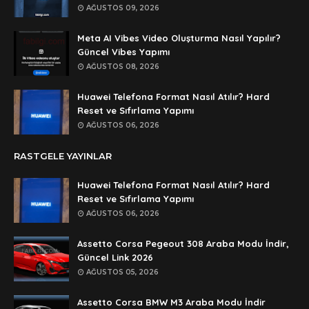
AĞUSTOS 09, 2026
Anonymous
🥰🥰🥰
Meta AI Vibes Video Oluşturma Nasıl Yapılır?
Güncel Vibes Yapımı
Anonymous
AĞUSTOS 08, 2026
dedezıplatan31 beğend👌
Huawei Telefona Format Nasıl Atılır? Hard
Anonymous
Reset ve Sıfırlama Yapımı
rar dosyasının şifresi nedir
AĞUSTOS 06, 2026
Anonymous
RASTGELE YAYINLAR
rar dosyasını paylasırmısınız
Huawei Telefona Format Nasıl Atılır? Hard
Anonymous
Reset ve Sıfırlama Yapımı
lan şifre ne şifre
AĞUSTOS 06, 2026
Anonymous
Assetto Corsa Pegeout 308 Araba Modu İndir,
şifre ne
Güncel Link 2026
AĞUSTOS 05, 2026
Assetto Corsa BMW M3 Araba Modu İndir