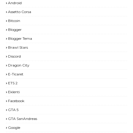
Android
Assetto Corsa
Bitcoin
Blogger
Blogger Tema
Brawl Stars
Discord
Dragon City
E-Ticaret
ETS 2
Eklenti
Facebook
GTA 5
GTA SanAndreas
Google