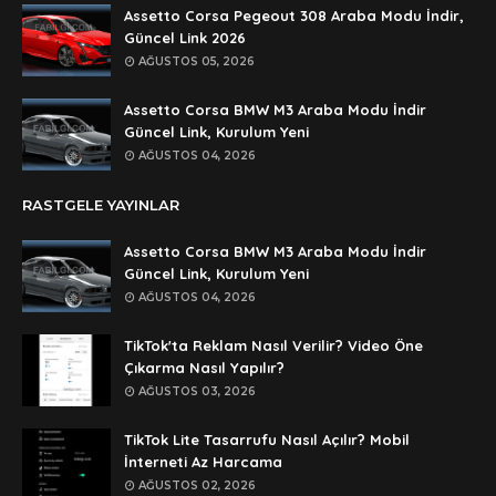
🥰🥰🥰
Assetto Corsa Pegeout 308 Araba Modu İndir,
Güncel Link 2026
Anonymous
AĞUSTOS 05, 2026
dedezıplatan31 beğend👌
Assetto Corsa BMW M3 Araba Modu İndir
Anonymous
Güncel Link, Kurulum Yeni
rar dosyasının şifresi nedir
AĞUSTOS 04, 2026
Anonymous
RASTGELE YAYINLAR
rar dosyasını paylasırmısınız
Assetto Corsa BMW M3 Araba Modu İndir
Anonymous
Güncel Link, Kurulum Yeni
lan şifre ne şifre
AĞUSTOS 04, 2026
Anonymous
TikTok'ta Reklam Nasıl Verilir? Video Öne
şifre ne
Çıkarma Nasıl Yapılır?
AĞUSTOS 03, 2026
TikTok Lite Tasarrufu Nasıl Açılır? Mobil
İnterneti Az Harcama
AĞUSTOS 02, 2026