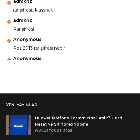
admknz
rar şifresi.. klassnet
admknz
Rar şifresi
Anonymous
Pes 2013 rar şifresi nedir
Anonymous
aga eline sağlıkta şifre ne ? :)
Anonymous
Ali Yüksel
Anonymous
YENI YAYINLAR
şifre ?
Anonymous
Huawei Telefona Format Nasıl Atılır? Hard
şifre ögrenebilirmiyim
Reset ve Sıfırlama Yapımı
AĞUSTOS 06, 2026
Anonymous