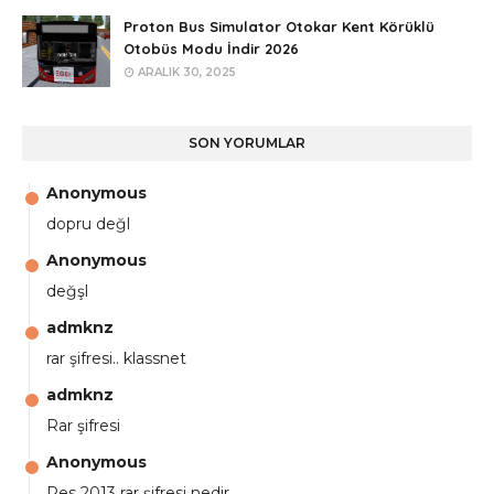
Proton Bus Simulator Otokar Kent Körüklü
Otobüs Modu İndir 2026
ARALIK 30, 2025
SON YORUMLAR
Anonymous
dopru değl
Anonymous
değşl
admknz
rar şifresi.. klassnet
admknz
Rar şifresi
Anonymous
Pes 2013 rar şifresi nedir