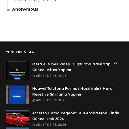
Anonymous
aga eline sağlıkta şifre ne ? :)
Anonymous
Ali Yüksel
Anonymous
YENI YAYINLAR
şifre ?
Anonymous
Meta AI Vibes Video Oluşturma Nasıl Yapılır?
şifre ögrenebilirmiyim
Güncel Vibes Yapımı
AĞUSTOS 08, 2026
Anonymous
🥰🥰🥰
Huawei Telefona Format Nasıl Atılır? Hard
Reset ve Sıfırlama Yapımı
Anonymous
AĞUSTOS 06, 2026
dedezıplatan31 beğend👌
Assetto Corsa Pegeout 308 Araba Modu İndir,
Anonymous
Güncel Link 2026
rar dosyasının şifresi nedir
AĞUSTOS 05, 2026