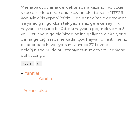
Merhaba uygulama gercekten para kazandırıyor. Eger
sizde bizimle birlikte para kazanmak isterseniz 1137126
koduyla giris yapabilirsiniz . Ben denedim ve gerçekten
ise yaradığını gördüm tek yapmanız gereken ayni iki
hayvani birleştirip bir üstteki hayvana geçmek ve her 5
ve 5 kat levele geldiğinizde balina geliyor 5 dk kalıyor o
balina geldiği sırada ne kadar çok hayvan birlestirirseniz
o kadar para kazanıyorsunuz ayrıca 37. Levele
geldiğinizde 50 dolar kazanıyorsunuz devamlı herkese
bol kazançla
Yanıtla
Sil
Yanıtlar
Yanıtla
Yorum ekle