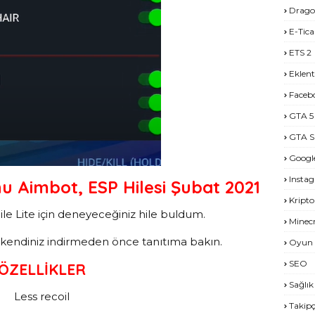
Drago
E-Tica
ETS 2
Eklent
Faceb
GTA 5
GTA S
Googl
Insta
u Aimbot, ESP Hilesi Şubat 2021
Kripto
e Lite için deneyeceğiniz hile buldum.
Minecr
ar, kendiniz indirmeden önce tanıtıma bakın.
Oyun 
SEO
ÖZELLİKLER
Sağlık
Less recoil
Takipç