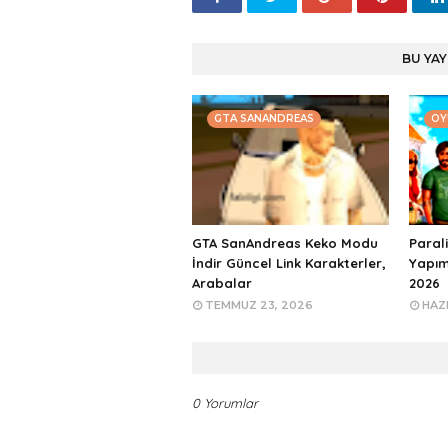
BU YAY
GTA SANANDREAS
OY
GTA SanAndreas Keko Modu
Paral
İndir Güncel Link Karakterler,
Yapım
Arabalar
2026
TEMMUZ 23, 2026
HAZI
0 Yorumlar