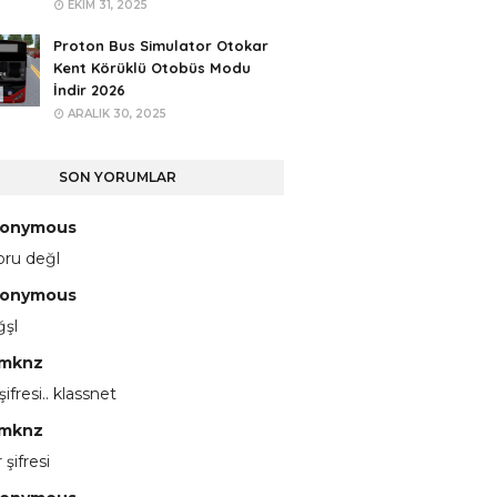
EKIM 31, 2025
Proton Bus Simulator Otokar
Kent Körüklü Otobüs Modu
İndir 2026
ARALIK 30, 2025
SON YORUMLAR
onymous
pru değl
onymous
ğşl
mknz
 şifresi.. klassnet
mknz
 şifresi