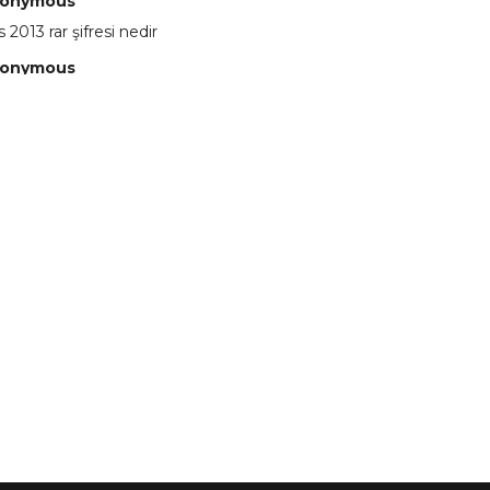
onymous
 2013 rar şifresi nedir
onymous
 eline sağlıkta şifre ne ? :)
onymous
 Yüksel
onymous
re ?
onymous
re ögrenebilirmiyim
onymous
🥰
onymous
dezıplatan31 beğend👌
onymous