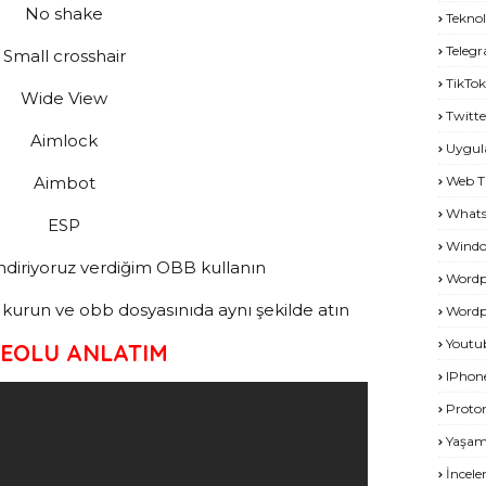
No shake
Teknol
Teleg
Small crosshair
TikTok
Wide View
Twitte
Aimlock
Uygu
Aimbot
Web T
What
ESP
Windo
indiriyoruz verdiğim OBB kullanın
Wordp
 kurun ve obb dosyasınıda aynı şekilde atın
Wordp
Youtu
DEOLU ANLATIM
IPhon
Proto
Yaşa
İncel