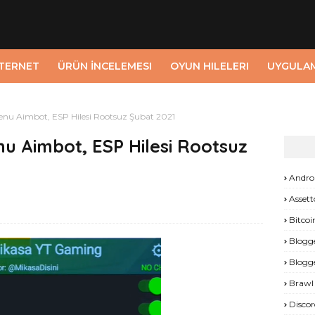
NTERNET
ÜRÜN İNCELEMESI
OYUN HILELERI
UYGULA
enu Aimbot, ESP Hilesi Rootsuz Şubat 2021
u Aimbot, ESP Hilesi Rootsuz
Andro
Assett
Bitcoi
Blogg
Blogg
Brawl 
Discor