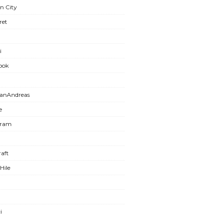
n City
ret
i
ook
anAndreas
e
gram
aft
Hile
i