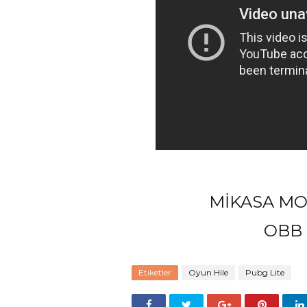
MİKASA M
OBB
Etiketler
Oyun Hile
Pubg Lite