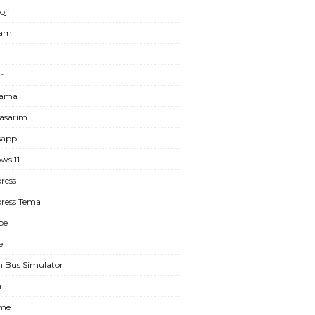
oji
ram
r
lama
asarım
sapp
ws 11
ress
ress Tema
be
e
n Bus Simulator
m
eme