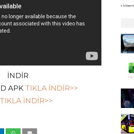
İntern
İNDİR
OD APK
TIKLA İNDİR>>
TIKLA İNDİR>>