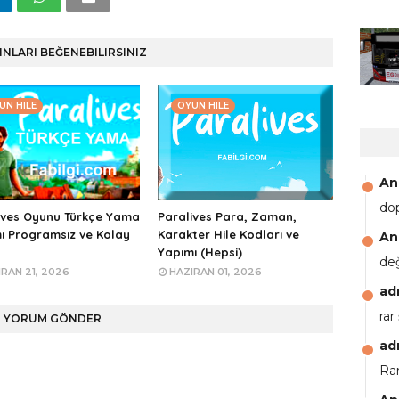
INLARI BEĞENEBILIRSINIZ
UN HILE
OYUN HILE
An
do
ives Oyunu Türkçe Yama
Paralives Para, Zaman,
ı Programsız ve Kolay
Karakter Hile Kodları ve
An
Yapımı (Hepsi)
de
RAN 21, 2026
HAZIRAN 01, 2026
ad
rar
YORUM GÖNDER
ad
Rar