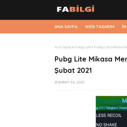
ANA SAYFA
WEB TASARIM
İ
Ana Sayfa
Pubg Lite
Pubg Lite Mikasa M
Pubg Lite Mikasa Men
Şubat 2021
ŞUBAT 02, 2021