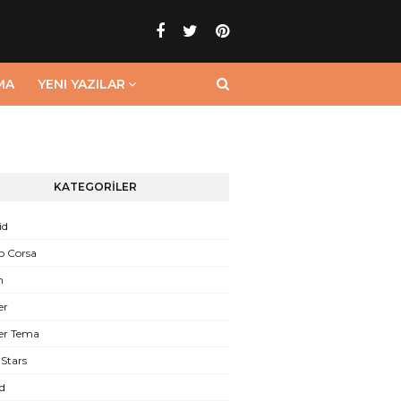
MA
YENI YAZILAR
KATEGORİLER
id
o Corsa
n
er
er Tema
Stars
d