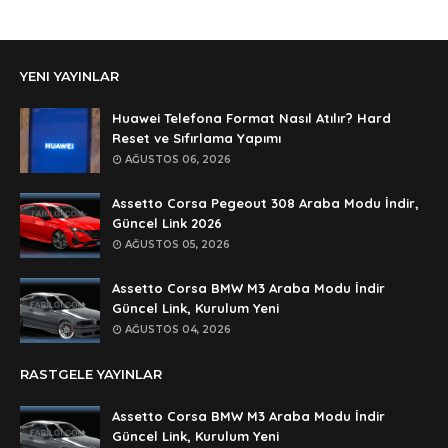
Ali Yüksel
Anonymous
YENI YAYINLAR
şifre ?
Anonymous
Huawei Telefona Format Nasıl Atılır? Hard
şifre ögrenebilirmiyim
Reset ve Sıfırlama Yapımı
AĞUSTOS 06, 2026
Anonymous
🥰🥰🥰
Assetto Corsa Pegeout 308 Araba Modu İndir,
Güncel Link 2026
Anonymous
AĞUSTOS 05, 2026
dedezıplatan31 beğend👌
Assetto Corsa BMW M3 Araba Modu İndir
Anonymous
Güncel Link, Kurulum Yeni
rar dosyasının şifresi nedir
AĞUSTOS 04, 2026
Anonymous
RASTGELE YAYINLAR
rar dosyasını paylasırmısınız
Assetto Corsa BMW M3 Araba Modu İndir
Anonymous
Güncel Link, Kurulum Yeni