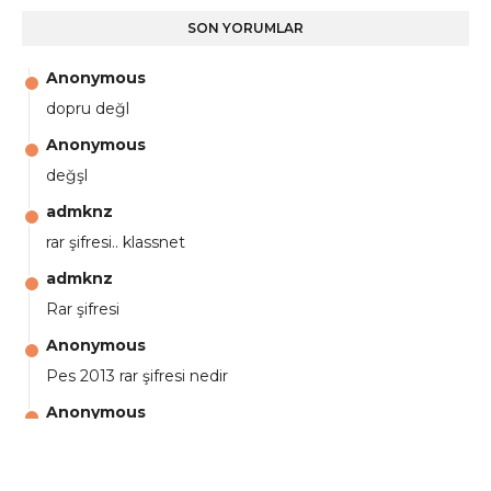
SON YORUMLAR
Anonymous
dopru değl
Anonymous
değşl
admknz
rar şifresi.. klassnet
admknz
Rar şifresi
Anonymous
Pes 2013 rar şifresi nedir
Anonymous
aga eline sağlıkta şifre ne ? :)
Anonymous