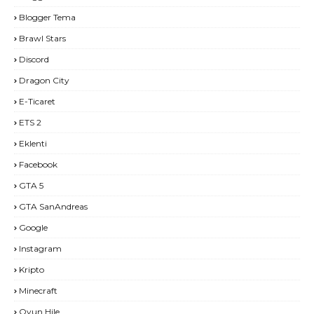
Blogger Tema
Brawl Stars
Discord
Dragon City
E-Ticaret
ETS 2
Eklenti
Facebook
GTA 5
GTA SanAndreas
Google
Instagram
Kripto
Minecraft
Oyun Hile