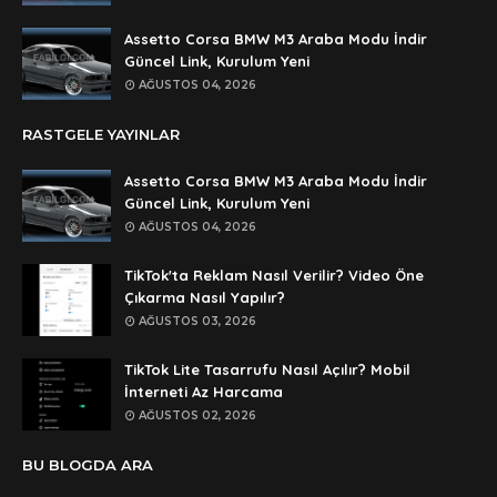
dedezıplatan31 beğend👌
Assetto Corsa BMW M3 Araba Modu İndir
Anonymous
Güncel Link, Kurulum Yeni
rar dosyasının şifresi nedir
AĞUSTOS 04, 2026
Anonymous
RASTGELE YAYINLAR
rar dosyasını paylasırmısınız
Assetto Corsa BMW M3 Araba Modu İndir
Anonymous
Güncel Link, Kurulum Yeni
lan şifre ne şifre
AĞUSTOS 04, 2026
Anonymous
TikTok'ta Reklam Nasıl Verilir? Video Öne
şifre ne
Çıkarma Nasıl Yapılır?
AĞUSTOS 03, 2026
TikTok Lite Tasarrufu Nasıl Açılır? Mobil
İnterneti Az Harcama
AĞUSTOS 02, 2026
BU BLOGDA ARA