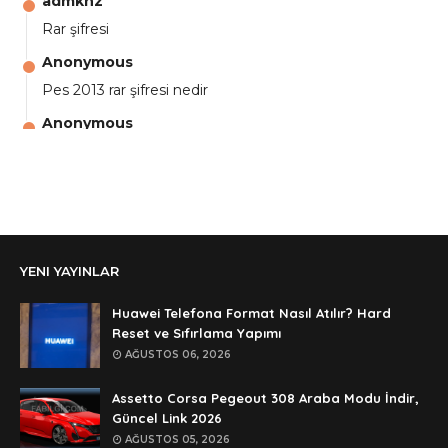
admknz
Rar şifresi
Anonymous
Pes 2013 rar şifresi nedir
Anonymous
aga eline sağlıkta şifre ne ? :)
Anonymous
Ali Yüksel
Anonymous
YENI YAYINLAR
şifre ?
Anonymous
Huawei Telefona Format Nasıl Atılır? Hard
şifre ögrenebilirmiyim
Reset ve Sıfırlama Yapımı
AĞUSTOS 06, 2026
Anonymous
🥰🥰🥰
Assetto Corsa Pegeout 308 Araba Modu İndir,
Güncel Link 2026
Anonymous
AĞUSTOS 05, 2026