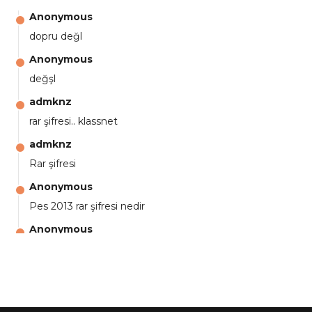
Anonymous
dopru değl
Anonymous
değşl
admknz
rar şifresi.. klassnet
admknz
Rar şifresi
Anonymous
Pes 2013 rar şifresi nedir
Anonymous
aga eline sağlıkta şifre ne ? :)
Anonymous
Ali Yüksel