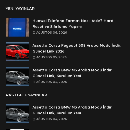
Anonymous
YENI YAYINLAR
şifre ?
Anonymous
Huawei Telefona Format Nasıl Atılır? Hard
şifre ögrenebilirmiyim
Reset ve Sıfırlama Yapımı
AĞUSTOS 06, 2026
Anonymous
🥰🥰🥰
Assetto Corsa Pegeout 308 Araba Modu İndir,
Güncel Link 2026
Anonymous
AĞUSTOS 05, 2026
dedezıplatan31 beğend👌
Assetto Corsa BMW M3 Araba Modu İndir
Anonymous
Güncel Link, Kurulum Yeni
rar dosyasının şifresi nedir
AĞUSTOS 04, 2026
Anonymous
RASTGELE YAYINLAR
rar dosyasını paylasırmısınız
Assetto Corsa BMW M3 Araba Modu İndir
Anonymous
Güncel Link, Kurulum Yeni
lan şifre ne şifre
AĞUSTOS 04, 2026
Anonymous