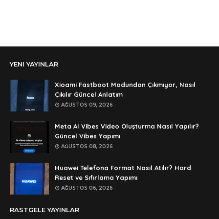
aga eline sağlıkta şifre ne ? :)
Anonymous
Ali Yüksel
Anonymous
YENI YAYINLAR
şifre ?
Anonymous
Xioami Fastboot Modundan Çıkmıyor, Nasıl
şifre ögrenebilirmiyim
Çıkılır Güncel Anlatım
AĞUSTOS 09, 2026
Anonymous
🥰🥰🥰
Meta AI Vibes Video Oluşturma Nasıl Yapılır?
Güncel Vibes Yapımı
Anonymous
AĞUSTOS 08, 2026
dedezıplatan31 beğend👌
Huawei Telefona Format Nasıl Atılır? Hard
Anonymous
Reset ve Sıfırlama Yapımı
rar dosyasının şifresi nedir
AĞUSTOS 06, 2026
Anonymous
RASTGELE YAYINLAR
rar dosyasını paylasırmısınız