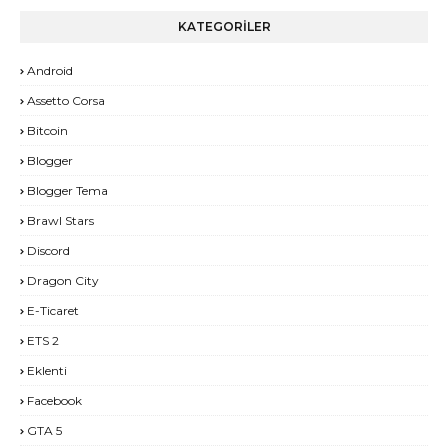
KATEGORİLER
Android
Assetto Corsa
Bitcoin
Blogger
Blogger Tema
Brawl Stars
Discord
Dragon City
E-Ticaret
ETS 2
Eklenti
Facebook
GTA 5