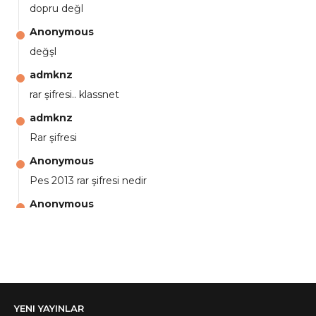
dopru değl
Anonymous
değşl
admknz
rar şifresi.. klassnet
admknz
Rar şifresi
Anonymous
Pes 2013 rar şifresi nedir
Anonymous
aga eline sağlıkta şifre ne ? :)
Anonymous
Ali Yüksel
Anonymous
YENI YAYINLAR
şifre ?