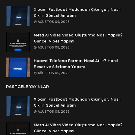
Anonymous
Xioami Fastboot Modundan Çıkmıyor, Nasıl
şifre ögrenebilirmiyim
Çıkılır Güncel Anlatım
AĞUSTOS 09, 2026
Anonymous
🥰🥰🥰
Meta AI Vibes Video Oluşturma Nasıl Yapılır?
Güncel Vibes Yapımı
Anonymous
AĞUSTOS 08, 2026
dedezıplatan31 beğend👌
Huawei Telefona Format Nasıl Atılır? Hard
Anonymous
Reset ve Sıfırlama Yapımı
rar dosyasının şifresi nedir
AĞUSTOS 06, 2026
Anonymous
RASTGELE YAYINLAR
rar dosyasını paylasırmısınız
Xioami Fastboot Modundan Çıkmıyor, Nasıl
Anonymous
Çıkılır Güncel Anlatım
lan şifre ne şifre
AĞUSTOS 09, 2026
Anonymous
Meta AI Vibes Video Oluşturma Nasıl Yapılır?
şifre ne
Güncel Vibes Yapımı