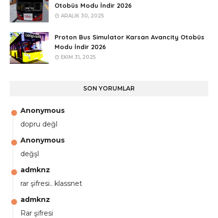
Otobüs Modu İndir 2026
ARALIK 30, 2025
Proton Bus Simulator Karsan Avancity Otobüs
Modu İndir 2026
EKIM 31, 2025
SON YORUMLAR
Anonymous
dopru değl
Anonymous
değşl
admknz
rar şifresi.. klassnet
admknz
Rar şifresi