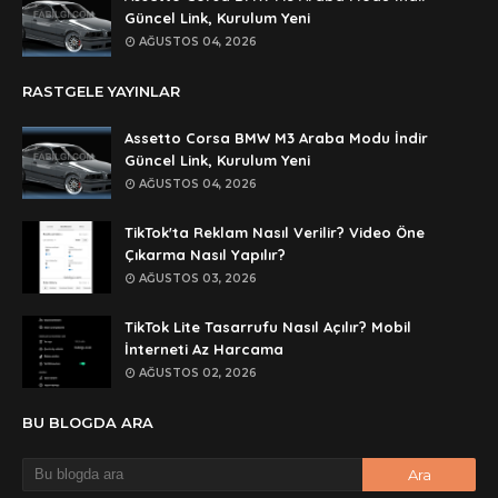
Anonymous
Güncel Link, Kurulum Yeni
rar dosyasının şifresi nedir
AĞUSTOS 04, 2026
Anonymous
RASTGELE YAYINLAR
rar dosyasını paylasırmısınız
Assetto Corsa BMW M3 Araba Modu İndir
Anonymous
Güncel Link, Kurulum Yeni
lan şifre ne şifre
AĞUSTOS 04, 2026
Anonymous
TikTok'ta Reklam Nasıl Verilir? Video Öne
şifre ne
Çıkarma Nasıl Yapılır?
AĞUSTOS 03, 2026
TikTok Lite Tasarrufu Nasıl Açılır? Mobil
İnterneti Az Harcama
AĞUSTOS 02, 2026
BU BLOGDA ARA