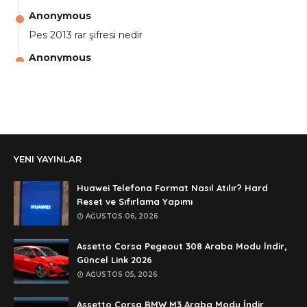
Anonymous
Pes 2013 rar şifresi nedir
Anonymous
aga eline sağlıkta şifre ne ? :)
Anonymous
Ali Yüksel
Anonymous
YENI YAYINLAR
şifre ?
Anonymous
Huawei Telefona Format Nasıl Atılır? Hard
şifre ögrenebilirmiyim
Reset ve Sıfırlama Yapımı
AĞUSTOS 06, 2026
Anonymous
🥰🥰🥰
Assetto Corsa Pegeout 308 Araba Modu İndir,
Güncel Link 2026
Anonymous
AĞUSTOS 05, 2026
dedezıplatan31 beğend👌
Assetto Corsa BMW M3 Araba Modu İndir