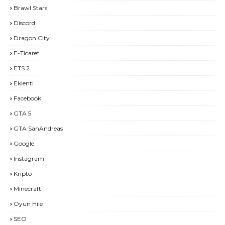
Brawl Stars
Discord
Dragon City
E-Ticaret
ETS 2
Eklenti
Facebook
GTA 5
GTA SanAndreas
Google
Instagram
Kripto
Minecraft
Oyun Hile
SEO