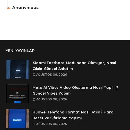
Anonymous
aga eline sağlıkta şifre ne ? :)
Anonymous
Ali Yüksel
Anonymous
YENI YAYINLAR
şifre ?
Anonymous
Xioami Fastboot Modundan Çıkmıyor, Nasıl
şifre ögrenebilirmiyim
Çıkılır Güncel Anlatım
AĞUSTOS 09, 2026
Anonymous
🥰🥰🥰
Meta AI Vibes Video Oluşturma Nasıl Yapılır?
Güncel Vibes Yapımı
Anonymous
AĞUSTOS 08, 2026
dedezıplatan31 beğend👌
Huawei Telefona Format Nasıl Atılır? Hard
Anonymous
Reset ve Sıfırlama Yapımı
rar dosyasının şifresi nedir
AĞUSTOS 06, 2026