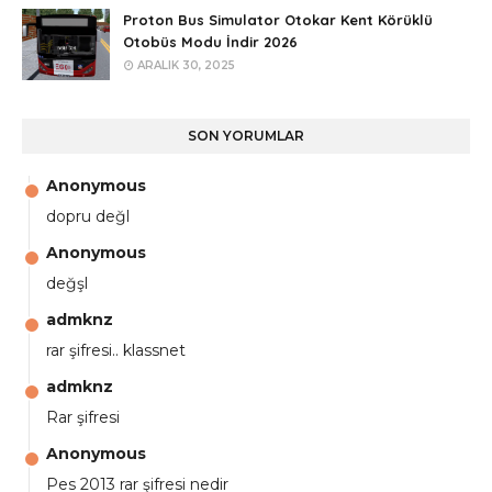
Proton Bus Simulator Otokar Kent Körüklü
Otobüs Modu İndir 2026
ARALIK 30, 2025
SON YORUMLAR
Anonymous
dopru değl
Anonymous
değşl
admknz
rar şifresi.. klassnet
admknz
Rar şifresi
Anonymous
Pes 2013 rar şifresi nedir