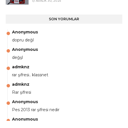
ARALIK 30, 2025
SON YORUMLAR
Anonymous
dopru değl
Anonymous
değşl
admknz
rar şifresi.. klassnet
admknz
Rar şifresi
Anonymous
Pes 2013 rar şifresi nedir
Anonymous
aga eline sağlıkta şifre ne ? :)