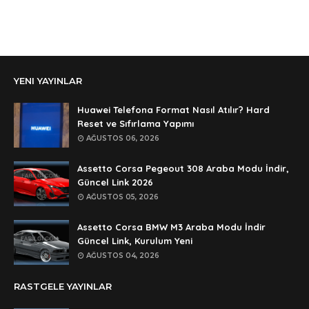
Anonymous
Ali Yüksel
Anonymous
YENI YAYINLAR
şifre ?
Anonymous
Huawei Telefona Format Nasıl Atılır? Hard
şifre ögrenebilirmiyim
Reset ve Sıfırlama Yapımı
AĞUSTOS 06, 2026
Anonymous
🥰🥰🥰
Assetto Corsa Pegeout 308 Araba Modu İndir,
Güncel Link 2026
Anonymous
AĞUSTOS 05, 2026
dedezıplatan31 beğend👌
Assetto Corsa BMW M3 Araba Modu İndir
Anonymous
Güncel Link, Kurulum Yeni
rar dosyasının şifresi nedir
AĞUSTOS 04, 2026
Anonymous
RASTGELE YAYINLAR
rar dosyasını paylasırmısınız