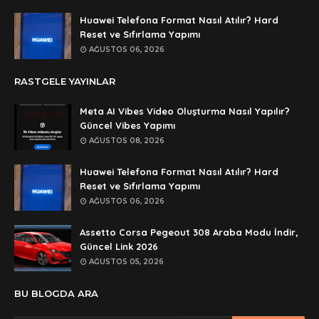
dedezıplatan31 beğend👌
Huawei Telefona Format Nasıl Atılır? Hard
Anonymous
Reset ve Sıfırlama Yapımı
rar dosyasının şifresi nedir
AĞUSTOS 06, 2026
Anonymous
RASTGELE YAYINLAR
rar dosyasını paylasırmısınız
Meta AI Vibes Video Oluşturma Nasıl Yapılır?
Anonymous
Güncel Vibes Yapımı
lan şifre ne şifre
AĞUSTOS 08, 2026
Anonymous
Huawei Telefona Format Nasıl Atılır? Hard
şifre ne
Reset ve Sıfırlama Yapımı
AĞUSTOS 06, 2026
Assetto Corsa Pegeout 308 Araba Modu İndir,
Güncel Link 2026
AĞUSTOS 05, 2026
BU BLOGDA ARA