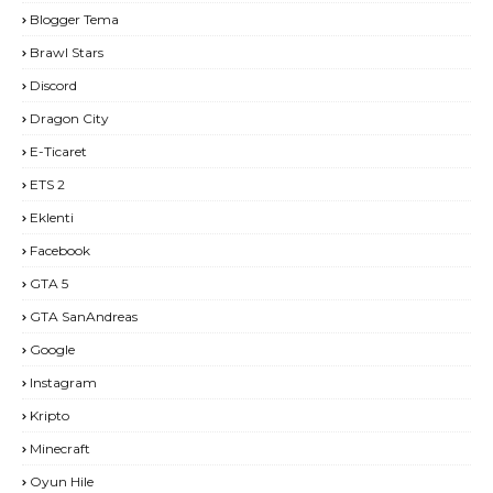
Blogger Tema
Brawl Stars
Discord
Dragon City
E-Ticaret
ETS 2
Eklenti
Facebook
GTA 5
GTA SanAndreas
Google
Instagram
Kripto
Minecraft
Oyun Hile