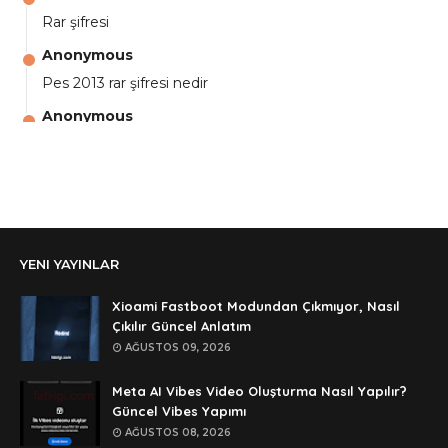
Rar şifresi
Anonymous
Pes 2013 rar şifresi nedir
Anonymous
aga eline sağlıkta şifre ne ? :)
Anonymous
Ali Yüksel
Anonymous
YENI YAYINLAR
şifre ?
Anonymous
Xioami Fastboot Modundan Çıkmıyor, Nasıl
şifre ögrenebilirmiyim
Çıkılır Güncel Anlatım
AĞUSTOS 09, 2026
Anonymous
🥰🥰🥰
Meta AI Vibes Video Oluşturma Nasıl Yapılır?
Güncel Vibes Yapımı
Anonymous
AĞUSTOS 08, 2026