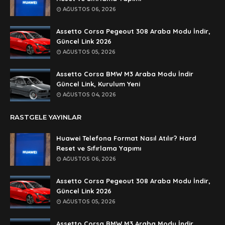
AĞUSTOS 06, 2026
Anonymous
🥰🥰🥰
Assetto Corsa Pegeout 308 Araba Modu İndir,
Güncel Link 2026
Anonymous
AĞUSTOS 05, 2026
dedezıplatan31 beğend👌
Assetto Corsa BMW M3 Araba Modu İndir
Anonymous
Güncel Link, Kurulum Yeni
rar dosyasının şifresi nedir
AĞUSTOS 04, 2026
Anonymous
RASTGELE YAYINLAR
rar dosyasını paylasırmısınız
Huawei Telefona Format Nasıl Atılır? Hard
Anonymous
Reset ve Sıfırlama Yapımı
lan şifre ne şifre
AĞUSTOS 06, 2026
Anonymous
Assetto Corsa Pegeout 308 Araba Modu İndir,
şifre ne
Güncel Link 2026
AĞUSTOS 05, 2026
Assetto Corsa BMW M3 Araba Modu İndir