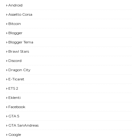
Android
Assetto Corsa
Bitcoin
Blogger
Blogger Tema
Brawl Stars
Discord
Dragon City
E-Ticaret
ETS 2
Eklenti
Facebook
GTA 5
GTA SanAndreas
Google