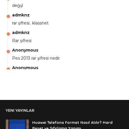
değşl
admknz
rar şifresi.. klassnet
admknz
Rar şifresi
Anonymous
Pes 2013 rar şifresi nedir
Anonymous
aga eline sağlıkta şifre ne ? :)
Anonymous
Ali Yüksel
Anonymous
YENI YAYINLAR
şifre ?
Anonymous
Huawei Telefona Format Nasıl Atılır? Hard
şifre ögrenebilirmiyim
Reset ve Sıfırlama Yapımı