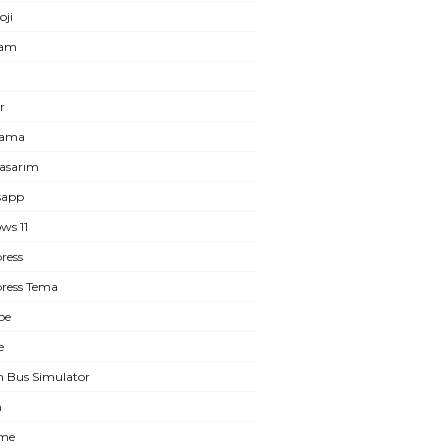
oji
ram
r
lama
asarım
sapp
ws 11
ress
ress Tema
be
e
n Bus Simulator
m
eme