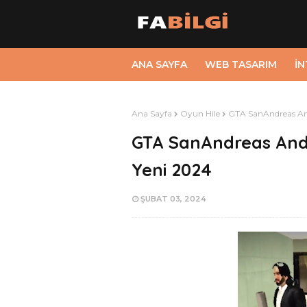
ANA SAYFA
WEB TASARIM
İ
Ana Sayfa
Oyun Hile
GTA SanAndreas And
GTA SanAndreas Andr
Yeni 2024
ŞUBAT 03, 2024