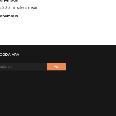
onymous
 2013 rar şifresi nedir
onymous
 eline sağlıkta şifre ne ? :)
onymous
 Yüksel
onymous
LOGDA ARA
re ?
onymous
re ögrenebilirmiyim
onymous
🥰
onymous
dezıplatan31 beğend👌
onymous