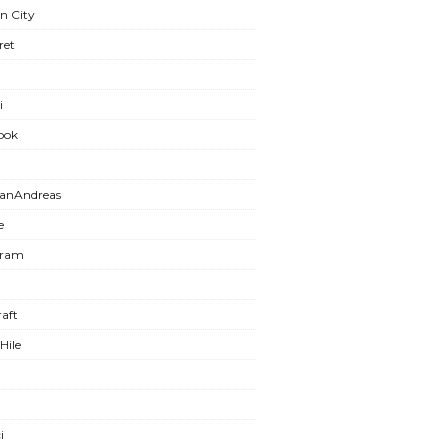
n City
ret
i
ook
anAndreas
e
gram
aft
Hile
i