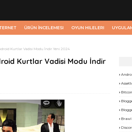
NTERNET
ÜRÜN İNCELEMESI
OYUN HILELERI
UYGULA
roid Kurtlar Vadisi Modu İndir Yeni 2024
oid Kurtlar Vadisi Modu İndir
Andro
Assett
Bitcoi
Blogg
Blogg
Brawl 
Discor