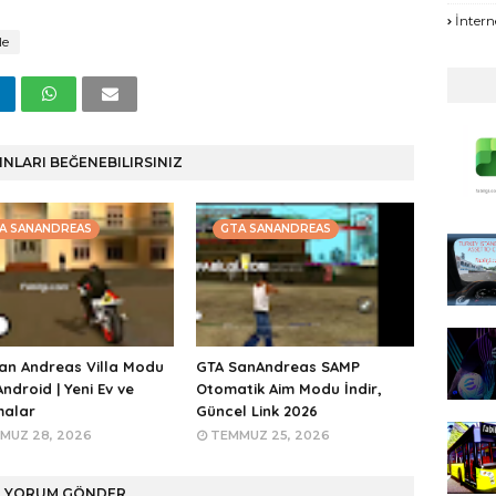
İntern
le
INLARI BEĞENEBILIRSINIZ
A SANANDREAS
GTA SANANDREAS
an Andreas Villa Modu
GTA SanAndreas SAMP
Android | Yeni Ev ve
Otomatik Aim Modu İndir,
malar
Güncel Link 2026
MUZ 28, 2026
TEMMUZ 25, 2026
YORUM GÖNDER