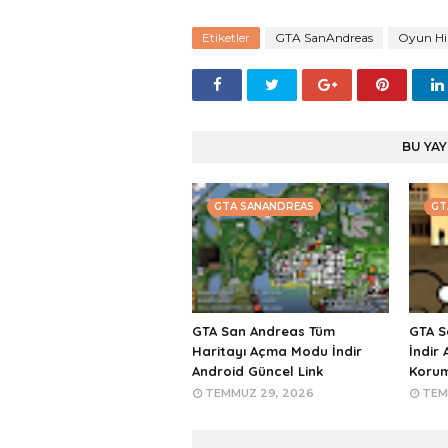
Etiketler
GTA SanAndreas
Oyun Hi
BU YAY
GTA SANANDREAS
GT
GTA San Andreas Tüm
GTA S
Haritayı Açma Modu İndir
İndir 
Android Güncel Link
Koru
TEMMUZ 29, 2026
TEM