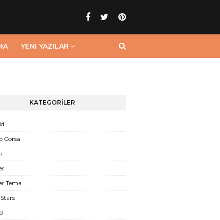
MA
YENI YAZILAR
KATEGORİLER
id
o Corsa
n
er
er Tema
Stars
d