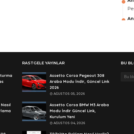
An
Pes
An
aga
An
Ali
An
RASTGELE YAYINLAR
BU B
şif
An
şturma
Assetto Corsa Pegeout 308
es
Araba Modu İndir, Güncel Link
şif
2026
An
AĞUSTOS 05, 2026
🥰
 Nasıl
Assetto Corsa BMW M3 Araba
An
ırlama
Modu İndir Güncel Link,
Kurulum Yeni
de
AĞUSTOS 04, 2026
An