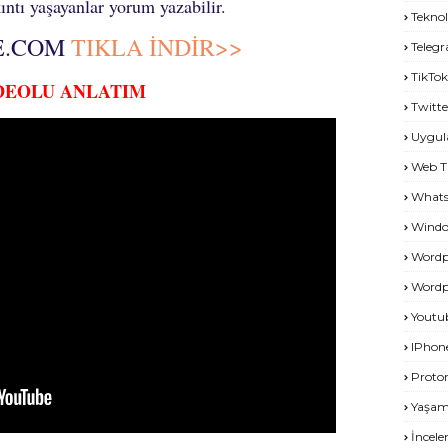
ntı yaşayanlar yorum yazabilir.
Teknol
E.COM
TIKLA İNDİR>>
Teleg
TikTok
DEOLU ANLATIM
Twitte
Uygu
Web T
What
Windo
Wordp
Wordp
Youtu
IPhon
Proto
Yaşa
İncel