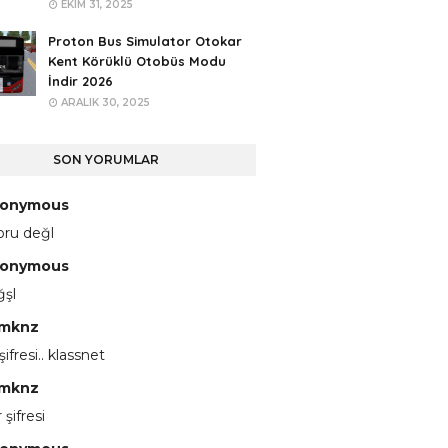
EKIM 31, 2025
Proton Bus Simulator Otokar
Kent Körüklü Otobüs Modu
İndir 2026
ARALIK 30, 2025
SON YORUMLAR
onymous
pru değl
onymous
ğşl
mknz
 şifresi.. klassnet
mknz
 şifresi