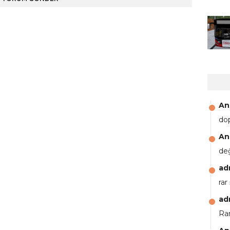
An
do
An
de
ad
rar
ad
Rar