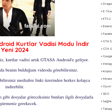
Drago
E-Tica
ETS 2
Eklent
Faceb
GTA 5
oid Kurtlar Vadisi Modu İndir
Yeni 2024
GTA S
Googl
z, kurtlar vadisi artık GTASA Android'e geliyor.
Insta
da benim bulduğum videoda görebilirsiniz.
Kripto
Minecr
ilirsiniz mediafire linki üzerinden herkes kolayca
indirebilir.
Oyun 
SEO
 gibi dosyalar göreceksiniz bunları ilgili dosyalarla
Sağlık
ştirmeniz gerekecek.
Takipç