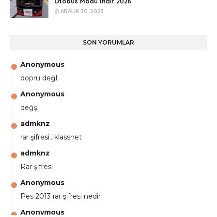
Otobüs Modu İndir 2026
ARALIK 30, 2025
SON YORUMLAR
Anonymous
dopru değl
Anonymous
değşl
admknz
rar şifresi.. klassnet
admknz
Rar şifresi
Anonymous
Pes 2013 rar şifresi nedir
Anonymous