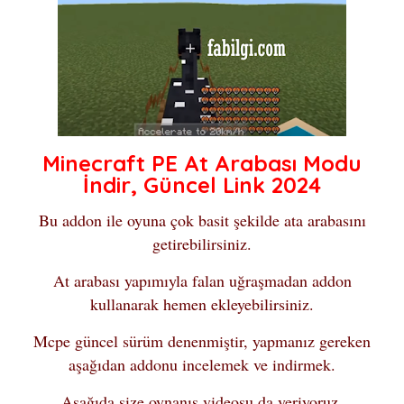
Minecraft PE At Arabası Modu
İndir, Güncel Link 2024
Bu addon ile oyuna çok basit şekilde ata arabasını
getirebilirsiniz.
At arabası yapımıyla falan uğraşmadan addon
kullanarak hemen ekleyebilirsiniz.
Mcpe güncel sürüm denenmiştir, yapmanız gereken
aşağıdan addonu incelemek ve indirmek.
Aşağıda size oynanış videosu da veriyoruz.