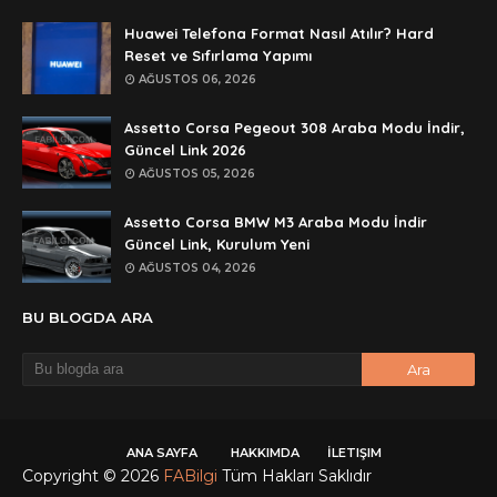
rar dosyasını paylasırmısınız
Huawei Telefona Format Nasıl Atılır? Hard
Anonymous
Reset ve Sıfırlama Yapımı
lan şifre ne şifre
AĞUSTOS 06, 2026
Anonymous
Assetto Corsa Pegeout 308 Araba Modu İndir,
şifre ne
Güncel Link 2026
AĞUSTOS 05, 2026
Assetto Corsa BMW M3 Araba Modu İndir
Güncel Link, Kurulum Yeni
AĞUSTOS 04, 2026
BU BLOGDA ARA
ANA SAYFA
HAKKIMDA
İLETIŞIM
Copyright ©
2026
FABilgi
Tüm Hakları Saklıdır