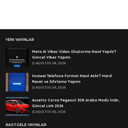
aga eline sağlıkta şifre ne ? :)
Anonymous
Ali Yüksel
Anonymous
YENI YAYINLAR
şifre ?
Anonymous
Meta AI Vibes Video Oluşturma Nasıl Yapılır?
şifre ögrenebilirmiyim
Güncel Vibes Yapımı
AĞUSTOS 08, 2026
Anonymous
🥰🥰🥰
Huawei Telefona Format Nasıl Atılır? Hard
Reset ve Sıfırlama Yapımı
Anonymous
AĞUSTOS 06, 2026
dedezıplatan31 beğend👌
Assetto Corsa Pegeout 308 Araba Modu İndir,
Anonymous
Güncel Link 2026
rar dosyasının şifresi nedir
AĞUSTOS 05, 2026
Anonymous
RASTGELE YAYINLAR