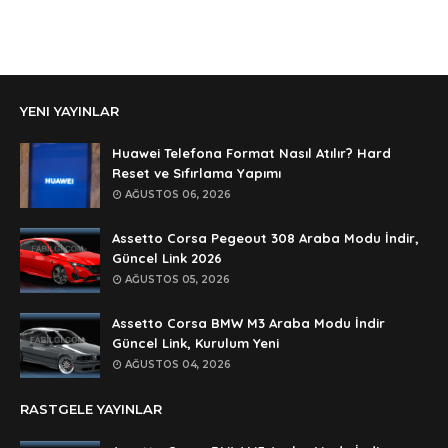
Anonymous
Ali Yüksel
Anonymous
YENI YAYINLAR
şifre ?
Anonymous
Huawei Telefona Format Nasıl Atılır? Hard
şifre ögrenebilirmiyim
Reset ve Sıfırlama Yapımı
AĞUSTOS 06, 2026
Anonymous
🥰🥰🥰
Assetto Corsa Pegeout 308 Araba Modu İndir,
Güncel Link 2026
Anonymous
AĞUSTOS 05, 2026
dedezıplatan31 beğend👌
Assetto Corsa BMW M3 Araba Modu İndir
Anonymous
Güncel Link, Kurulum Yeni
rar dosyasının şifresi nedir
AĞUSTOS 04, 2026
Anonymous
RASTGELE YAYINLAR
rar dosyasını paylasırmısınız