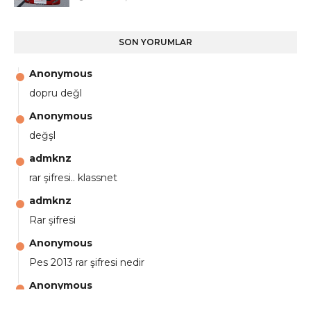
SON YORUMLAR
Anonymous
dopru değl
Anonymous
değşl
admknz
rar şifresi.. klassnet
admknz
Rar şifresi
Anonymous
Pes 2013 rar şifresi nedir
Anonymous
aga eline sağlıkta şifre ne ? :)