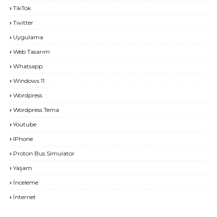
TikTok
Twitter
Uygulama
Web Tasarım
Whatsapp
Windows 11
Wordpress
Wordpress Tema
Youtube
IPhone
Proton Bus Simulator
Yaşam
İnceleme
İnternet