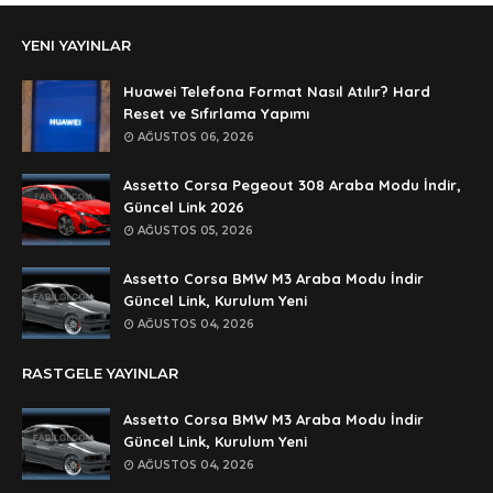
Anonymous
YENI YAYINLAR
şifre ?
Anonymous
Huawei Telefona Format Nasıl Atılır? Hard
şifre ögrenebilirmiyim
Reset ve Sıfırlama Yapımı
AĞUSTOS 06, 2026
Anonymous
🥰🥰🥰
Assetto Corsa Pegeout 308 Araba Modu İndir,
Güncel Link 2026
Anonymous
AĞUSTOS 05, 2026
dedezıplatan31 beğend👌
Assetto Corsa BMW M3 Araba Modu İndir
Anonymous
Güncel Link, Kurulum Yeni
rar dosyasının şifresi nedir
AĞUSTOS 04, 2026
Anonymous
RASTGELE YAYINLAR
rar dosyasını paylasırmısınız
Assetto Corsa BMW M3 Araba Modu İndir
Anonymous
Güncel Link, Kurulum Yeni
lan şifre ne şifre
AĞUSTOS 04, 2026