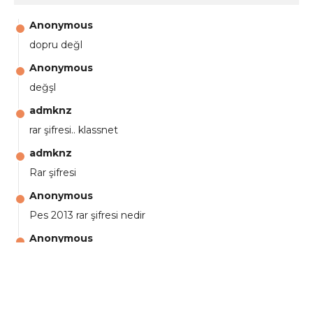
Anonymous
dopru değl
Anonymous
değşl
admknz
rar şifresi.. klassnet
admknz
Rar şifresi
Anonymous
Pes 2013 rar şifresi nedir
Anonymous
aga eline sağlıkta şifre ne ? :)
Anonymous
Ali Yüksel