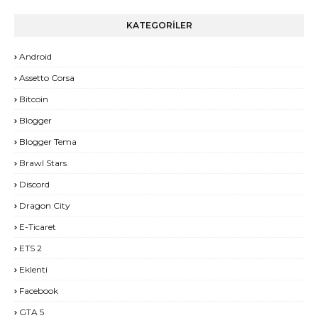
KATEGORİLER
Android
Assetto Corsa
Bitcoin
Blogger
Blogger Tema
Brawl Stars
Discord
Dragon City
E-Ticaret
ETS 2
Eklenti
Facebook
GTA 5