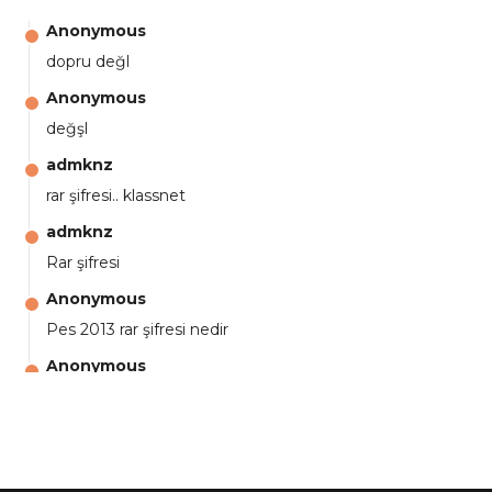
Anonymous
dopru değl
Anonymous
değşl
admknz
rar şifresi.. klassnet
admknz
Rar şifresi
Anonymous
Pes 2013 rar şifresi nedir
Anonymous
aga eline sağlıkta şifre ne ? :)
Anonymous
Ali Yüksel