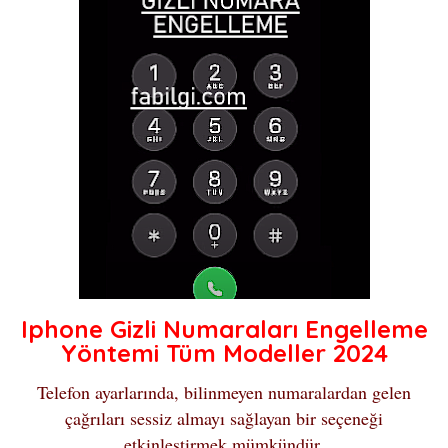
Iphone Gizli Numaraları Engelleme
Yöntemi Tüm Modeller 2024
Telefon ayarlarında, bilinmeyen numaralardan gelen
çağrıları sessiz almayı sağlayan bir seçeneği
etkinleştirmek mümkündür.