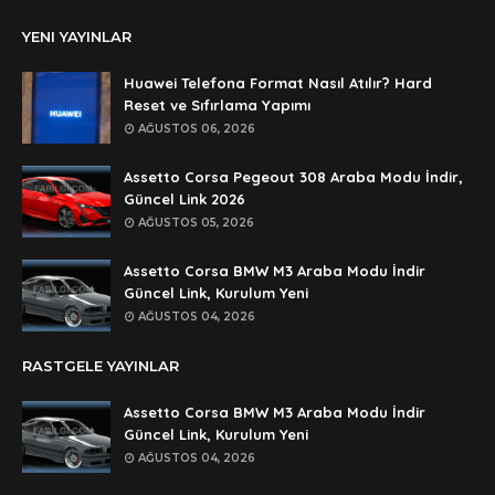
Anonymous
YENI YAYINLAR
şifre ?
Anonymous
Huawei Telefona Format Nasıl Atılır? Hard
şifre ögrenebilirmiyim
Reset ve Sıfırlama Yapımı
AĞUSTOS 06, 2026
Anonymous
🥰🥰🥰
Assetto Corsa Pegeout 308 Araba Modu İndir,
Güncel Link 2026
Anonymous
AĞUSTOS 05, 2026
dedezıplatan31 beğend👌
Assetto Corsa BMW M3 Araba Modu İndir
Anonymous
Güncel Link, Kurulum Yeni
rar dosyasının şifresi nedir
AĞUSTOS 04, 2026
Anonymous
RASTGELE YAYINLAR
rar dosyasını paylasırmısınız
Assetto Corsa BMW M3 Araba Modu İndir
Anonymous
Güncel Link, Kurulum Yeni
lan şifre ne şifre
AĞUSTOS 04, 2026
Anonymous