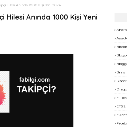
ipçi Hilesi Anında 1000 Kişi Yeni 2024
i Hilesi Anında 1000 Kişi Yeni
Andro
Assett
Bitcoi
Blogg
Blogg
Brawl 
Discor
Drago
E-Tica
ETS 2
Eklent
Faceb