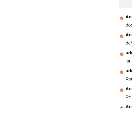
An
do
An
de
ad
rar
ad
Rar
An
Pes
An
aga
An