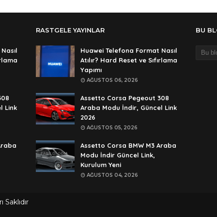
Ali
An
RASTGELE YAYINLAR
BU B
şif
An
 Nasıl
Huawei Telefona Format Nasıl
ırlama
Atılır? Hard Reset ve Sıfırlama
şif
Yapımı
An
AĞUSTOS 06, 2026
🥰
308
Assetto Corsa Pegeout 308
An
l Link
Araba Modu İndir, Güncel Link
2026
de
AĞUSTOS 05, 2026
An
Araba
Assetto Corsa BMW M3 Araba
rar
Modu İndir Güncel Link,
Kurulum Yeni
An
AĞUSTOS 04, 2026
rar
An
 Saklıdır
lan