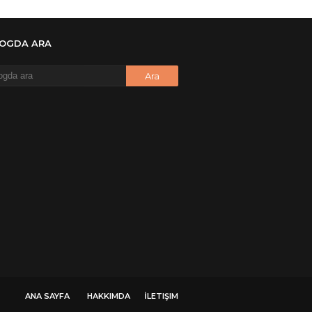
 Yüksel
onymous
LOGDA ARA
re ?
onymous
re ögrenebilirmiyim
onymous
🥰
onymous
dezıplatan31 beğend👌
onymous
 dosyasının şifresi nedir
onymous
 dosyasını paylasırmısınız
onymous
ANA SAYFA
HAKKIMDA
İLETIŞIM
 şifre ne şifre