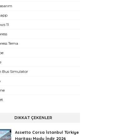
asarım
sapp
ws 11
ress
ress Tema
be
e
n Bus Simulator
m
eme
et
DIKKAT ÇEKENLER
Assetto Corsa İstanbul Türkiye
Haritası Modu İndir 2026