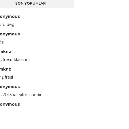
SON YORUMLAR
onymous
pru değl
onymous
ğşl
mknz
 şifresi.. klassnet
mknz
 şifresi
onymous
 2013 rar şifresi nedir
onymous
 eline sağlıkta şifre ne ? :)
onymous