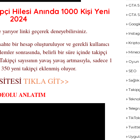
GTA 5
pçi Hilesi Anında 1000 Kişi Yeni
GTA S
2024
Googl
 yarıyor linki geçerek deneyebilirsiniz.
Insta
sahte bir hesap oluşturuluyor ve gerekli kullanıcı
Kripto
şlemler sonrasında, belirli bir süre içinde takipçi
Minecr
 Takipçi sayısının yavaş yavaş artmasıyla, sadece 1
Oyun 
a 350 yeni takipçi eklenmiş oluyor.
SEO
SİTESİ
TIKLA GİT>>
Sağlık
Takipç
DEOLU ANLATIM
Teknol
Teleg
TikTok
Twitte
Uygu