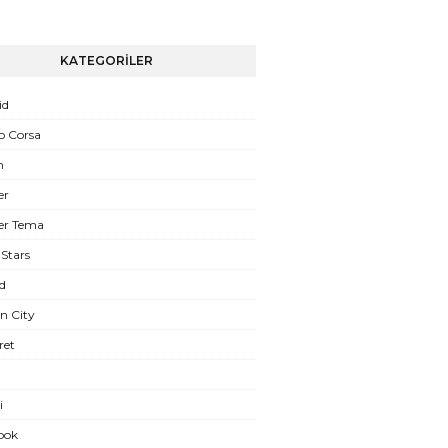
KATEGORİLER
id
o Corsa
n
er
er Tema
Stars
d
n City
ret
i
ook