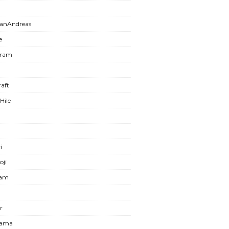
anAndreas
e
gram
aft
Hile
i
oji
ram
r
lama