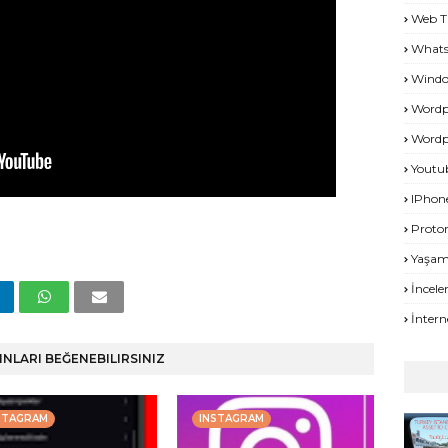
Web T
What
Windo
Wordp
Wordp
Youtu
IPhon
Proto
Yaşa
İncel
İntern
INLARI BEĞENEBILIRSINIZ
STAGRAM
INSTAGRAM