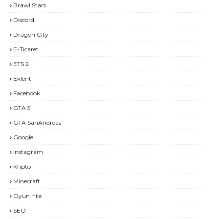
Brawl Stars
Discord
Dragon City
E-Ticaret
ETS 2
Eklenti
Facebook
GTA 5
GTA SanAndreas
Google
Instagram
Kripto
Minecraft
Oyun Hile
SEO