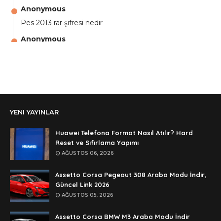
Anonymous
Pes 2013 rar şifresi nedir
Anonymous
aga eline sağlıkta şifre ne ? :)
Anonymous
Ali Yüksel
Anonymous
YENI YAYINLAR
şifre ?
Anonymous
Huawei Telefona Format Nasıl Atılır? Hard
şifre ögrenebilirmiyim
Reset ve Sıfırlama Yapımı
AĞUSTOS 06, 2026
Anonymous
🥰🥰🥰
Assetto Corsa Pegeout 308 Araba Modu İndir,
Güncel Link 2026
Anonymous
AĞUSTOS 05, 2026
dedezıplatan31 beğend👌
Assetto Corsa BMW M3 Araba Modu İndir