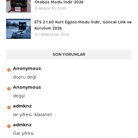
Otobüs Modu İndir 2026
ARALIK 30, 2025
ETS 2 1.60 Kurt Egzos Modu İndir, Güncel Link ve
Kurulum 2026
TEMMUZ 06, 2026
SON YORUMLAR
Anonymous
dopru değl
Anonymous
değşl
admknz
rar şifresi.. klassnet
admknz
Rar şifresi