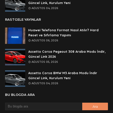
Anonymous
Güncel Link, Kurulum Yeni
rar dosyasının şifresi nedir
AĞUSTOS 04, 2026
Anonymous
RASTGELE YAYINLAR
rar dosyasını paylasırmısınız
Huawei Telefona Format Nasıl Atılır? Hard
Anonymous
Reset ve Sıfırlama Yapımı
lan şifre ne şifre
AĞUSTOS 06, 2026
Anonymous
Assetto Corsa Pegeout 308 Araba Modu İndir,
şifre ne
Güncel Link 2026
AĞUSTOS 05, 2026
Assetto Corsa BMW M3 Araba Modu İndir
Güncel Link, Kurulum Yeni
AĞUSTOS 04, 2026
BU BLOGDA ARA