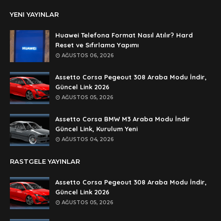
Anonymous
YENI YAYINLAR
şifre ?
Anonymous
Huawei Telefona Format Nasıl Atılır? Hard
şifre ögrenebilirmiyim
Reset ve Sıfırlama Yapımı
AĞUSTOS 06, 2026
Anonymous
🥰🥰🥰
Assetto Corsa Pegeout 308 Araba Modu İndir,
Güncel Link 2026
Anonymous
AĞUSTOS 05, 2026
dedezıplatan31 beğend👌
Assetto Corsa BMW M3 Araba Modu İndir
Anonymous
Güncel Link, Kurulum Yeni
rar dosyasının şifresi nedir
AĞUSTOS 04, 2026
Anonymous
RASTGELE YAYINLAR
rar dosyasını paylasırmısınız
Assetto Corsa Pegeout 308 Araba Modu İndir,
Anonymous
Güncel Link 2026
lan şifre ne şifre
AĞUSTOS 05, 2026
Anonymous