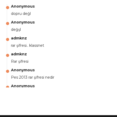
Anonymous
dopru değl
Anonymous
değşl
admknz
rar şifresi.. klassnet
admknz
Rar şifresi
Anonymous
Pes 2013 rar şifresi nedir
Anonymous
aga eline sağlıkta şifre ne ? :)
Anonymous
Ali Yüksel