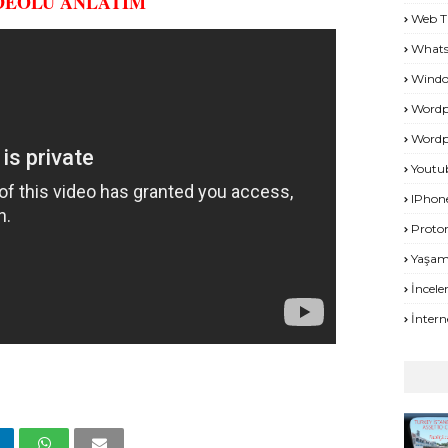
DEOLU ANLATIM
Web T
What
Windo
Wordp
Wordp
Youtu
IPhon
Proto
Yaşa
İncel
İntern