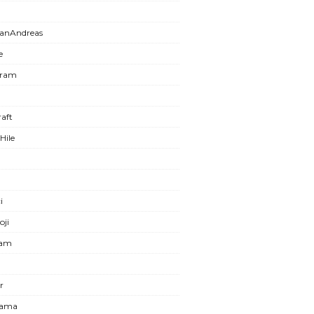
anAndreas
e
gram
aft
Hile
i
oji
ram
r
lama