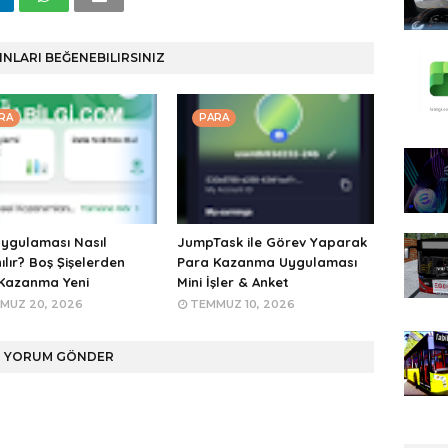
INLARI BEĞENEBILIRSINIZ
RA
PARA
ygulaması Nasıl
JumpTask ile Görev Yaparak
ılır? Boş Şişelerden
Para Kazanma Uygulaması
Kazanma Yeni
Mini İşler & Anket
MUZ 20, 2026
TEMMUZ 10, 2026
YORUM GÖNDER