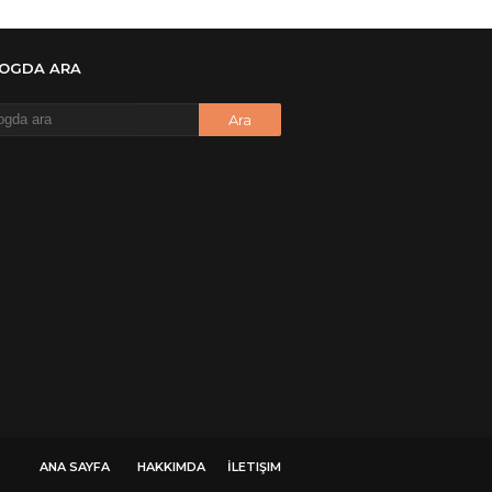
 Yüksel
onymous
LOGDA ARA
re ?
onymous
re ögrenebilirmiyim
onymous
🥰
onymous
dezıplatan31 beğend👌
onymous
 dosyasının şifresi nedir
onymous
 dosyasını paylasırmısınız
onymous
ANA SAYFA
HAKKIMDA
İLETIŞIM
 şifre ne şifre