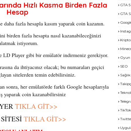
rında Hızlı Kasma Birden Fazla
GTA 5
Hesap
GTA S
e daha fazla hesapla kasım yaparak coin kazanın.
Googl
Insta
ni birden fazla hesapta nasıl kazanabileceğinizi
Kripto
nlatmak istiyorum.
Minecr
le LD Player gibi bir emülatör indirmeniz gerekiyor.
Oyun 
rasına da ihtiyacınız olacak; bu numaraları geçici
SEO
ayan sitelerden temin edebilirsiniz.
Sağlık
Takipç
an sonra, her emülatörde farklı Google hesaplarıyla
Teknol
iş yaparak coin kazanabilirsiniz
Teleg
AYER
TIKLA GİT>>
TikTok
SİTESİ
TIKLA GİT>>
Twitte
Uygu