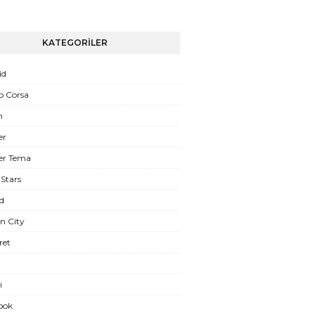
KATEGORİLER
id
o Corsa
n
er
er Tema
Stars
d
n City
ret
i
ook