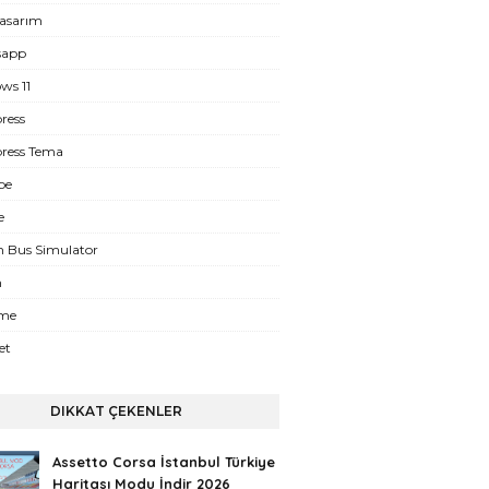
asarım
sapp
ws 11
ress
ress Tema
be
e
n Bus Simulator
m
eme
et
DIKKAT ÇEKENLER
Assetto Corsa İstanbul Türkiye
Haritası Modu İndir 2026