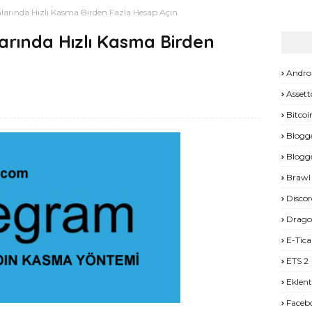
arında Hızlı Kasma Birden Fazla Hesap Açın
arında Hızlı Kasma Birden
Andro
Assett
Bitcoi
Blogg
Blogg
Brawl 
Discor
Drago
E-Tica
ETS 2
Eklent
Faceb