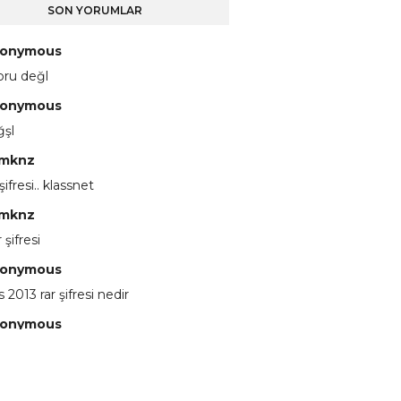
SON YORUMLAR
onymous
pru değl
onymous
ğşl
mknz
 şifresi.. klassnet
mknz
 şifresi
onymous
 2013 rar şifresi nedir
onymous
 eline sağlıkta şifre ne ? :)
onymous