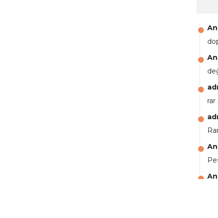
An
do
An
de
ad
rar
ad
Rar
An
Pes
An
aga
An