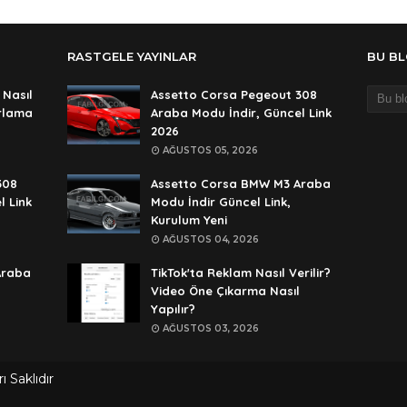
Ali
An
RASTGELE YAYINLAR
BU B
şif
An
 Nasıl
Assetto Corsa Pegeout 308
ırlama
Araba Modu İndir, Güncel Link
şif
2026
An
AĞUSTOS 05, 2026
🥰
308
Assetto Corsa BMW M3 Araba
An
l Link
Modu İndir Güncel Link,
Kurulum Yeni
de
AĞUSTOS 04, 2026
An
Araba
TikTok'ta Reklam Nasıl Verilir?
rar
Video Öne Çıkarma Nasıl
Yapılır?
An
AĞUSTOS 03, 2026
rar
An
 Saklıdır
lan