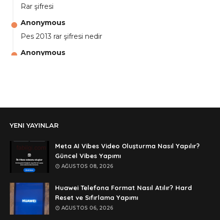
Rar şifresi
Anonymous
Pes 2013 rar şifresi nedir
Anonymous
aga eline sağlıkta şifre ne ? :)
Anonymous
Ali Yüksel
Anonymous
YENI YAYINLAR
şifre ?
Anonymous
Meta AI Vibes Video Oluşturma Nasıl Yapılır?
şifre ögrenebilirmiyim
Güncel Vibes Yapımı
AĞUSTOS 08, 2026
Anonymous
🥰🥰🥰
Huawei Telefona Format Nasıl Atılır? Hard
Reset ve Sıfırlama Yapımı
Anonymous
AĞUSTOS 06, 2026
dedezıplatan31 beğend👌