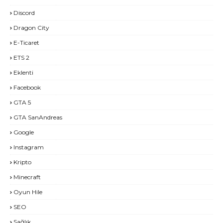
Discord
Dragon City
E-Ticaret
ETS 2
Eklenti
Facebook
GTA 5
GTA SanAndreas
Google
Instagram
Kripto
Minecraft
Oyun Hile
SEO
Sağlık