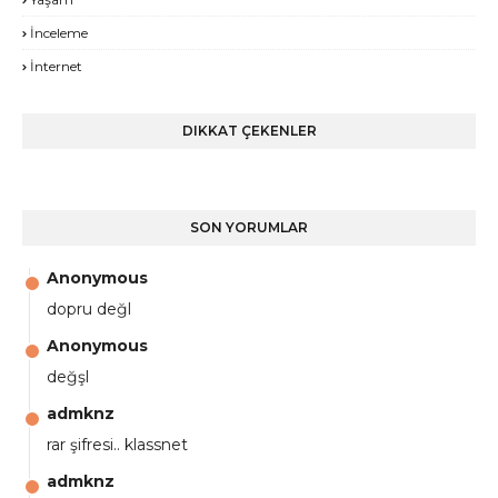
İnceleme
İnternet
DIKKAT ÇEKENLER
SON YORUMLAR
Anonymous
dopru değl
Anonymous
değşl
admknz
rar şifresi.. klassnet
admknz