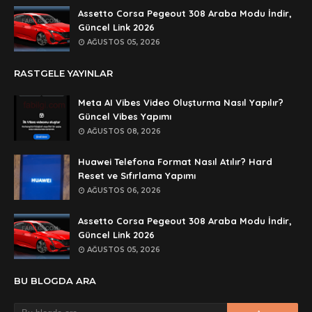
Assetto Corsa Pegeout 308 Araba Modu İndir,
Anonymous
Güncel Link 2026
rar dosyasının şifresi nedir
AĞUSTOS 05, 2026
Anonymous
RASTGELE YAYINLAR
rar dosyasını paylasırmısınız
Meta AI Vibes Video Oluşturma Nasıl Yapılır?
Anonymous
Güncel Vibes Yapımı
lan şifre ne şifre
AĞUSTOS 08, 2026
Anonymous
Huawei Telefona Format Nasıl Atılır? Hard
şifre ne
Reset ve Sıfırlama Yapımı
AĞUSTOS 06, 2026
Assetto Corsa Pegeout 308 Araba Modu İndir,
Güncel Link 2026
AĞUSTOS 05, 2026
BU BLOGDA ARA