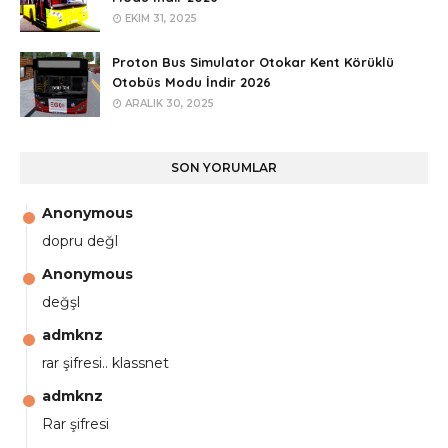
EKIM 31, 2025
Proton Bus Simulator Otokar Kent Körüklü
Otobüs Modu İndir 2026
ARALIK 30, 2025
SON YORUMLAR
Anonymous
dopru değl
Anonymous
değşl
admknz
rar şifresi.. klassnet
admknz
Rar şifresi