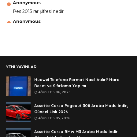
Anonymous
Pes 2013 rar şifresi nedir
Anonymous
aga eline sağlıkta şifre ne ? :)
Anonymous
Ali Yüksel
Anonymous
YENI YAYINLAR
şifre ?
Anonymous
Huawei Telefona Format Nasıl Atılır? Hard
şifre ögrenebilirmiyim
Reset ve Sıfırlama Yapımı
AĞUSTOS 06, 2026
Anonymous
🥰🥰🥰
Assetto Corsa Pegeout 308 Araba Modu İndir,
Güncel Link 2026
Anonymous
AĞUSTOS 05, 2026
dedezıplatan31 beğend👌
Assetto Corsa BMW M3 Araba Modu İndir
Anonymous