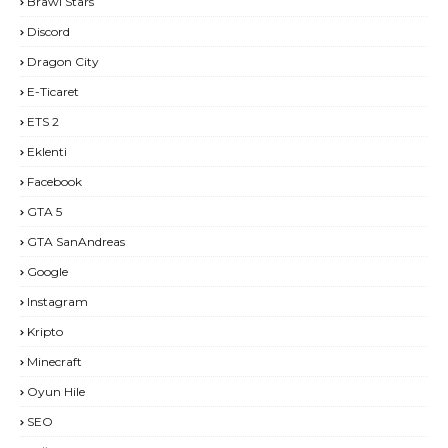
Brawl Stars
Discord
Dragon City
E-Ticaret
ETS 2
Eklenti
Facebook
GTA 5
GTA SanAndreas
Google
Instagram
Kripto
Minecraft
Oyun Hile
SEO