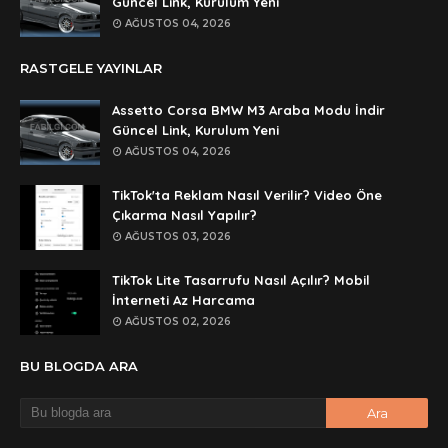
Güncel Link, Kurulum Yeni
rar dosyasının şifresi nedir
AĞUSTOS 04, 2026
Anonymous
RASTGELE YAYINLAR
rar dosyasını paylasırmısınız
Assetto Corsa BMW M3 Araba Modu İndir
Anonymous
Güncel Link, Kurulum Yeni
lan şifre ne şifre
AĞUSTOS 04, 2026
Anonymous
TikTok'ta Reklam Nasıl Verilir? Video Öne
şifre ne
Çıkarma Nasıl Yapılır?
AĞUSTOS 03, 2026
TikTok Lite Tasarrufu Nasıl Açılır? Mobil
İnterneti Az Harcama
AĞUSTOS 02, 2026
BU BLOGDA ARA