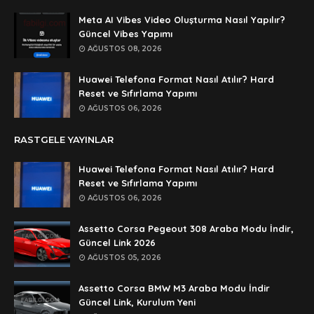
🥰🥰🥰
Meta AI Vibes Video Oluşturma Nasıl Yapılır?
Güncel Vibes Yapımı
Anonymous
AĞUSTOS 08, 2026
dedezıplatan31 beğend👌
Huawei Telefona Format Nasıl Atılır? Hard
Anonymous
Reset ve Sıfırlama Yapımı
rar dosyasının şifresi nedir
AĞUSTOS 06, 2026
Anonymous
RASTGELE YAYINLAR
rar dosyasını paylasırmısınız
Huawei Telefona Format Nasıl Atılır? Hard
Anonymous
Reset ve Sıfırlama Yapımı
lan şifre ne şifre
AĞUSTOS 06, 2026
Anonymous
Assetto Corsa Pegeout 308 Araba Modu İndir,
şifre ne
Güncel Link 2026
AĞUSTOS 05, 2026
Assetto Corsa BMW M3 Araba Modu İndir
Güncel Link, Kurulum Yeni