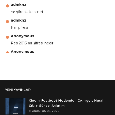
admknz
rar şifresi.. klassnet
admknz
Rar şifresi
Anonymous
Pes 2013 rar şifresi nedir
Anonymous
aga eline sağlıkta şifre ne ? :)
Anonymous
Ali Yüksel
Anonymous
YENI YAYINLAR
şifre ?
Anonymous
Xioami Fastboot Modundan Çıkmıyor, Nasıl
şifre ögrenebilirmiyim
Çıkılır Güncel Anlatım
AĞUSTOS 09, 2026
Anonymous