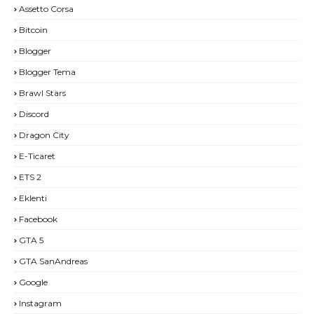
Assetto Corsa
Bitcoin
Blogger
Blogger Tema
Brawl Stars
Discord
Dragon City
E-Ticaret
ETS 2
Eklenti
Facebook
GTA 5
GTA SanAndreas
Google
Instagram