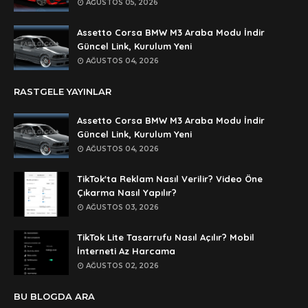
AĞUSTOS 05, 2026
dedezıplatan31 beğend👌
Assetto Corsa BMW M3 Araba Modu İndir
Anonymous
Güncel Link, Kurulum Yeni
rar dosyasının şifresi nedir
AĞUSTOS 04, 2026
Anonymous
RASTGELE YAYINLAR
rar dosyasını paylasırmısınız
Assetto Corsa BMW M3 Araba Modu İndir
Anonymous
Güncel Link, Kurulum Yeni
lan şifre ne şifre
AĞUSTOS 04, 2026
Anonymous
TikTok'ta Reklam Nasıl Verilir? Video Öne
şifre ne
Çıkarma Nasıl Yapılır?
AĞUSTOS 03, 2026
TikTok Lite Tasarrufu Nasıl Açılır? Mobil
İnterneti Az Harcama
AĞUSTOS 02, 2026
BU BLOGDA ARA