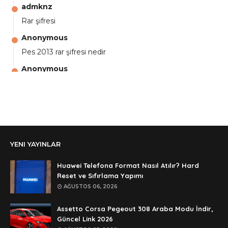
admknz
Rar şifresi
Anonymous
Pes 2013 rar şifresi nedir
Anonymous
aga eline sağlıkta şifre ne ? :)
Anonymous
Ali Yüksel
Anonymous
YENI YAYINLAR
şifre ?
Anonymous
Huawei Telefona Format Nasıl Atılır? Hard
şifre ögrenebilirmiyim
Reset ve Sıfırlama Yapımı
AĞUSTOS 06, 2026
Anonymous
🥰🥰🥰
Assetto Corsa Pegeout 308 Araba Modu İndir,
Güncel Link 2026
Anonymous