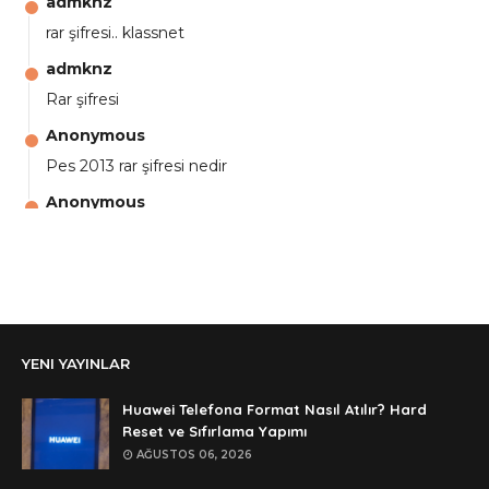
admknz
rar şifresi.. klassnet
admknz
Rar şifresi
Anonymous
Pes 2013 rar şifresi nedir
Anonymous
aga eline sağlıkta şifre ne ? :)
Anonymous
Ali Yüksel
Anonymous
YENI YAYINLAR
şifre ?
Anonymous
Huawei Telefona Format Nasıl Atılır? Hard
şifre ögrenebilirmiyim
Reset ve Sıfırlama Yapımı
AĞUSTOS 06, 2026
Anonymous