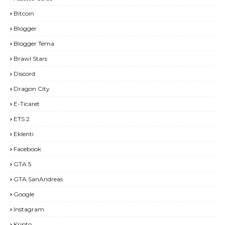
Bitcoin
Blogger
Blogger Tema
Brawl Stars
Discord
Dragon City
E-Ticaret
ETS 2
Eklenti
Facebook
GTA 5
GTA SanAndreas
Google
Instagram
Kripto