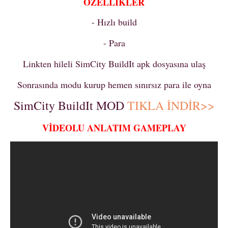
ÖZELLİKLER
- Hızlı build
- Para
Linkten hileli SimCity BuildIt apk dosyasına ulaş
Sonrasında modu kurup hemen sınırsız para ile oyna
SimCity BuildIt MOD
TIKLA İNDİR>>
VİDEOLU ANLATIM GAMEPLAY