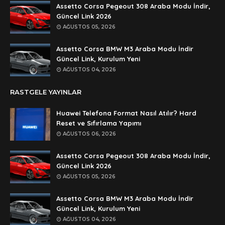
🥰🥰🥰
Assetto Corsa Pegeout 308 Araba Modu İndir,
Güncel Link 2026
Anonymous
AĞUSTOS 05, 2026
dedezıplatan31 beğend👌
Assetto Corsa BMW M3 Araba Modu İndir
Anonymous
Güncel Link, Kurulum Yeni
rar dosyasının şifresi nedir
AĞUSTOS 04, 2026
Anonymous
RASTGELE YAYINLAR
rar dosyasını paylasırmısınız
Huawei Telefona Format Nasıl Atılır? Hard
Anonymous
Reset ve Sıfırlama Yapımı
lan şifre ne şifre
AĞUSTOS 06, 2026
Anonymous
Assetto Corsa Pegeout 308 Araba Modu İndir,
şifre ne
Güncel Link 2026
AĞUSTOS 05, 2026
Assetto Corsa BMW M3 Araba Modu İndir
Güncel Link, Kurulum Yeni
AĞUSTOS 04, 2026