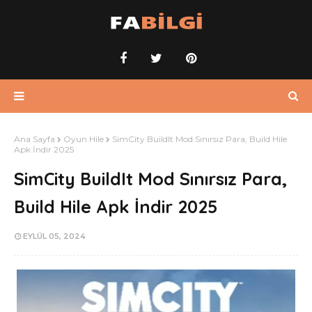
Ana Sayfa
Oyun Hile
SimCity BuildIt Mod Sınırsız Para, Build Hile
Apk İndir 2025
SimCity BuildIt Mod Sınırsız Para,
Build Hile Apk İndir 2025
EYLÜL 05, 2024