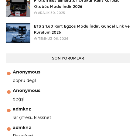
Proton Bus Simulator Otokar Kent Körüklü
Otobüs Modu İndir 2026
ARALIK 30, 2025
ETS 2 1.60 Kurt Egzos Modu İndir, Güncel Link ve
Kurulum 2026
TEMMUZ 06, 2026
SON YORUMLAR
Anonymous
dopru değl
Anonymous
değşl
admknz
rar şifresi.. klassnet
admknz