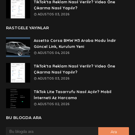
TikTok'ta Reklam Nasıl Verilir? Video Öne
Anonymous
Çıkarma Nasıl Yapılır?
rar dosyasının şifresi nedir
AĞUSTOS 03, 2026
Anonymous
RASTGELE YAYINLAR
rar dosyasını paylasırmısınız
Assetto Corsa BMW M3 Araba Modu İndir
Anonymous
Güncel Link, Kurulum Yeni
lan şifre ne şifre
AĞUSTOS 04, 2026
Anonymous
TikTok'ta Reklam Nasıl Verilir? Video Öne
şifre ne
Çıkarma Nasıl Yapılır?
AĞUSTOS 03, 2026
TikTok Lite Tasarrufu Nasıl Açılır? Mobil
İnterneti Az Harcama
AĞUSTOS 02, 2026
BU BLOGDA ARA