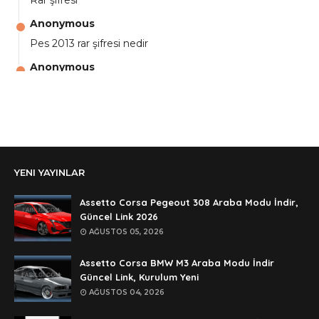
Rar şifresi
Anonymous
Pes 2013 rar şifresi nedir
Anonymous
aga eline sağlıkta şifre ne ? :)
Anonymous
Ali Yüksel
Anonymous
YENI YAYINLAR
şifre ?
Anonymous
Assetto Corsa Pegeout 308 Araba Modu İndir,
şifre ögrenebilirmiyim
Güncel Link 2026
AĞUSTOS 05, 2026
Anonymous
🥰🥰🥰
Assetto Corsa BMW M3 Araba Modu İndir
Güncel Link, Kurulum Yeni
Anonymous
AĞUSTOS 04, 2026
dedezıplatan31 beğend👌