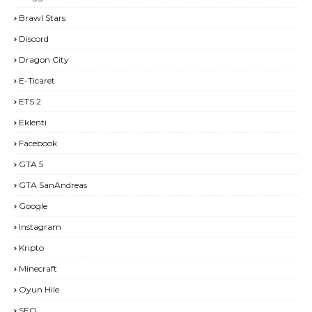
Brawl Stars
Discord
Dragon City
E-Ticaret
ETS 2
Eklenti
Facebook
GTA 5
GTA SanAndreas
Google
Instagram
Kripto
Minecraft
Oyun Hile
SEO