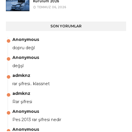
Kurulum 2026
TEMMUZ 06, 2026
SON YORUMLAR
Anonymous
dopru değl
Anonymous
değşl
admknz
rar şifresi.. klassnet
admknz
Rar şifresi
Anonymous
Pes 2013 rar şifresi nedir
Anonymous