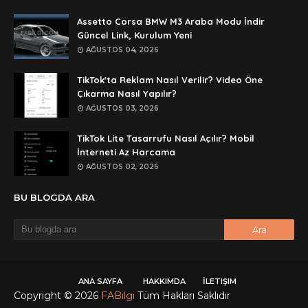
rar dosyasını paylasırmısınız
Assetto Corsa BMW M3 Araba Modu İndir
Anonymous
Güncel Link, Kurulum Yeni
lan şifre ne şifre
AĞUSTOS 04, 2026
Anonymous
TikTok'ta Reklam Nasıl Verilir? Video Öne
şifre ne
Çıkarma Nasıl Yapılır?
AĞUSTOS 03, 2026
TikTok Lite Tasarrufu Nasıl Açılır? Mobil
İnterneti Az Harcama
AĞUSTOS 02, 2026
BU BLOGDA ARA
ANA SAYFA
HAKKIMDA
İLETIŞIM
Copyright ©
2026
FABilgi
Tüm Hakları Saklıdır