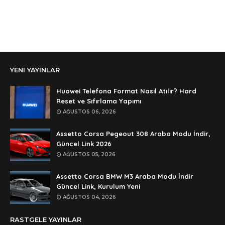
aga eline sağlıkta şifre ne ? :)
Anonymous
Ali Yüksel
Anonymous
YENI YAYINLAR
şifre ?
Anonymous
Huawei Telefona Format Nasıl Atılır? Hard
şifre ögrenebilirmiyim
Reset ve Sıfırlama Yapımı
AĞUSTOS 06, 2026
Anonymous
🥰🥰🥰
Assetto Corsa Pegeout 308 Araba Modu İndir,
Güncel Link 2026
Anonymous
AĞUSTOS 05, 2026
dedezıplatan31 beğend👌
Assetto Corsa BMW M3 Araba Modu İndir
Anonymous
Güncel Link, Kurulum Yeni
rar dosyasının şifresi nedir
AĞUSTOS 04, 2026
Anonymous
RASTGELE YAYINLAR