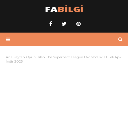
Ana Sayfa
Oyun Hile
The Superhero League 1.62 Mod Skill Hileli Apk
İndir 2025