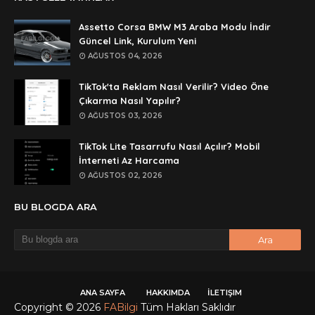
rar dosyasını paylasırmısınız
Assetto Corsa BMW M3 Araba Modu İndir
Anonymous
Güncel Link, Kurulum Yeni
lan şifre ne şifre
AĞUSTOS 04, 2026
Anonymous
TikTok'ta Reklam Nasıl Verilir? Video Öne
şifre ne
Çıkarma Nasıl Yapılır?
AĞUSTOS 03, 2026
TikTok Lite Tasarrufu Nasıl Açılır? Mobil
İnterneti Az Harcama
AĞUSTOS 02, 2026
BU BLOGDA ARA
ANA SAYFA
HAKKIMDA
İLETIŞIM
Copyright ©
2026
FABilgi
Tüm Hakları Saklıdır