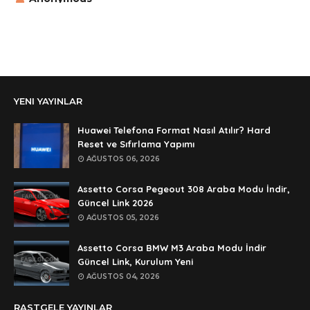
aga eline sağlıkta şifre ne ? :)
Anonymous
Ali Yüksel
Anonymous
YENI YAYINLAR
şifre ?
Anonymous
Huawei Telefona Format Nasıl Atılır? Hard
şifre ögrenebilirmiyim
Reset ve Sıfırlama Yapımı
AĞUSTOS 06, 2026
Anonymous
🥰🥰🥰
Assetto Corsa Pegeout 308 Araba Modu İndir,
Güncel Link 2026
Anonymous
AĞUSTOS 05, 2026
dedezıplatan31 beğend👌
Assetto Corsa BMW M3 Araba Modu İndir
Anonymous
Güncel Link, Kurulum Yeni
rar dosyasının şifresi nedir
AĞUSTOS 04, 2026
Anonymous
RASTGELE YAYINLAR