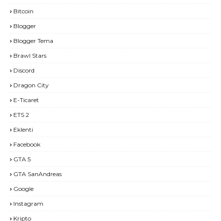
Bitcoin
Blogger
Blogger Tema
Brawl Stars
Discord
Dragon City
E-Ticaret
ETS 2
Eklenti
Facebook
GTA 5
GTA SanAndreas
Google
Instagram
Kripto