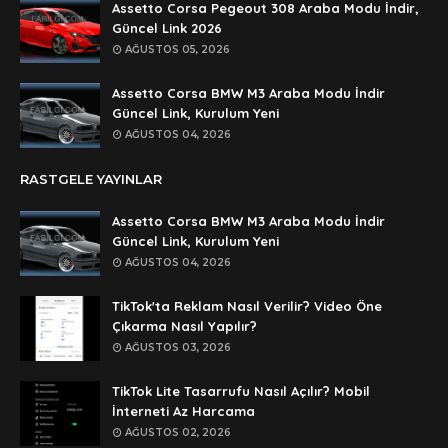
🥰🥰🥰
Assetto Corsa Pegeout 308 Araba Modu İndir,
Güncel Link 2026
Anonymous
AĞUSTOS 05, 2026
dedezıplatan31 beğend👌
Assetto Corsa BMW M3 Araba Modu İndir
Anonymous
Güncel Link, Kurulum Yeni
rar dosyasının şifresi nedir
AĞUSTOS 04, 2026
Anonymous
RASTGELE YAYINLAR
rar dosyasını paylasırmısınız
Assetto Corsa BMW M3 Araba Modu İndir
Anonymous
Güncel Link, Kurulum Yeni
lan şifre ne şifre
AĞUSTOS 04, 2026
Anonymous
TikTok'ta Reklam Nasıl Verilir? Video Öne
şifre ne
Çıkarma Nasıl Yapılır?
AĞUSTOS 03, 2026
TikTok Lite Tasarrufu Nasıl Açılır? Mobil
İnterneti Az Harcama
AĞUSTOS 02, 2026