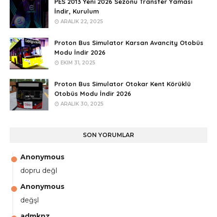
PES 2013 Yeni 2026 Sezonu Transfer Yaması
İndir, Kurulum
ARALIK 22, 2025
Proton Bus Simulator Karsan Avancity Otobüs
Modu İndir 2026
EKIM 31, 2025
Proton Bus Simulator Otokar Kent Körüklü
Otobüs Modu İndir 2026
ARALIK 30, 2025
SON YORUMLAR
Anonymous
dopru değl
Anonymous
değşl
admknz