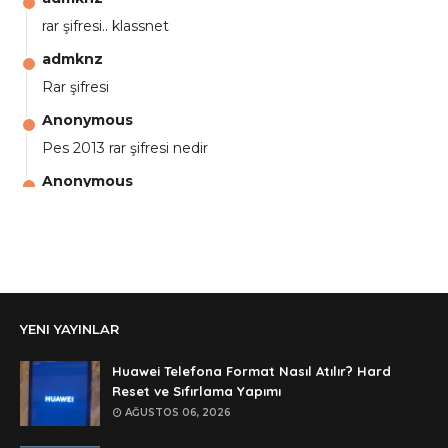
rar şifresi.. klassnet
admknz
Rar şifresi
Anonymous
Pes 2013 rar şifresi nedir
Anonymous
aga eline sağlıkta şifre ne ? :)
Anonymous
Ali Yüksel
Anonymous
YENI YAYINLAR
şifre ?
Anonymous
Huawei Telefona Format Nasıl Atılır? Hard
şifre ögrenebilirmiyim
Reset ve Sıfırlama Yapımı
AĞUSTOS 06, 2026
Anonymous