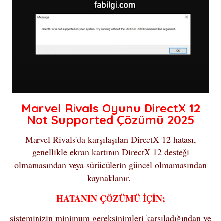
Marvel Rivals Oyunu DirectX 12
Not Supported Çözümü 2025
Marvel Rivals'da karşılaşılan DirectX 12 hatası,
genellikle ekran kartının DirectX 12 desteği
olmamasından veya sürücülerin güncel olmamasından
kaynaklanır.
HATANIN ÇÖZÜMÜ İÇİN;
sisteminizin minimum gereksinimleri karşıladığından ve