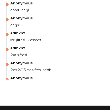
Anonymous
dopru değl
Anonymous
değşl
admknz
rar şifresi.. klassnet
admknz
Rar şifresi
Anonymous
Pes 2013 rar şifresi nedir
Anonymous
aga eline sağlıkta şifre ne ? :)
Anonymous
Ali Yüksel
Anonymous