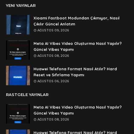
YENI YAYINLAR
şifre ?
Anonymous
Xioami Fastboot Modundan Çıkmıyor, Nasıl
şifre ögrenebilirmiyim
Çıkılır Güncel Anlatım
AĞUSTOS 09, 2026
Anonymous
🥰🥰🥰
Meta AI Vibes Video Oluşturma Nasıl Yapılır?
Güncel Vibes Yapımı
Anonymous
AĞUSTOS 08, 2026
dedezıplatan31 beğend👌
Huawei Telefona Format Nasıl Atılır? Hard
Anonymous
Reset ve Sıfırlama Yapımı
rar dosyasının şifresi nedir
AĞUSTOS 06, 2026
Anonymous
RASTGELE YAYINLAR
rar dosyasını paylasırmısınız
Meta AI Vibes Video Oluşturma Nasıl Yapılır?
Anonymous
Güncel Vibes Yapımı
lan şifre ne şifre
AĞUSTOS 08, 2026
Anonymous
Huawei Telefona Format Nasıl Atılır? Hard