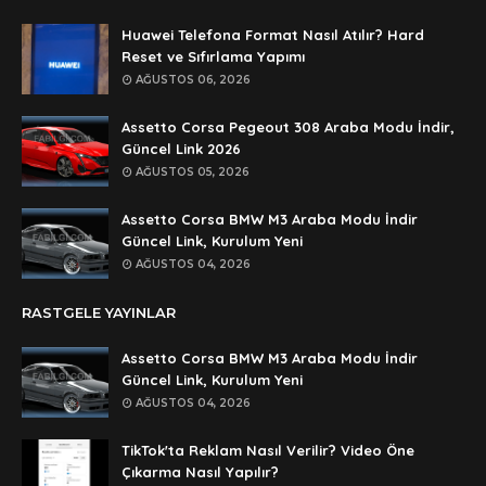
Anonymous
Huawei Telefona Format Nasıl Atılır? Hard
şifre ögrenebilirmiyim
Reset ve Sıfırlama Yapımı
AĞUSTOS 06, 2026
Anonymous
🥰🥰🥰
Assetto Corsa Pegeout 308 Araba Modu İndir,
Güncel Link 2026
Anonymous
AĞUSTOS 05, 2026
dedezıplatan31 beğend👌
Assetto Corsa BMW M3 Araba Modu İndir
Anonymous
Güncel Link, Kurulum Yeni
rar dosyasının şifresi nedir
AĞUSTOS 04, 2026
Anonymous
RASTGELE YAYINLAR
rar dosyasını paylasırmısınız
Assetto Corsa BMW M3 Araba Modu İndir
Anonymous
Güncel Link, Kurulum Yeni
lan şifre ne şifre
AĞUSTOS 04, 2026
Anonymous
TikTok'ta Reklam Nasıl Verilir? Video Öne
şifre ne
Çıkarma Nasıl Yapılır?