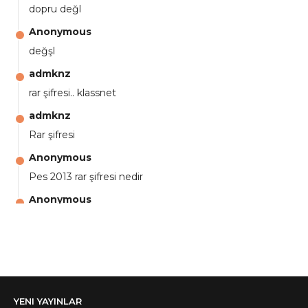
dopru değl
Anonymous
değşl
admknz
rar şifresi.. klassnet
admknz
Rar şifresi
Anonymous
Pes 2013 rar şifresi nedir
Anonymous
aga eline sağlıkta şifre ne ? :)
Anonymous
Ali Yüksel
Anonymous
YENI YAYINLAR
şifre ?