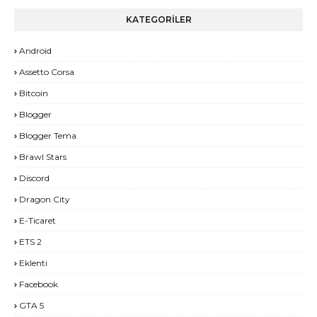
KATEGORİLER
Android
Assetto Corsa
Bitcoin
Blogger
Blogger Tema
Brawl Stars
Discord
Dragon City
E-Ticaret
ETS 2
Eklenti
Facebook
GTA 5