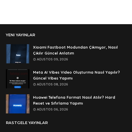
Anonymous
Ali Yüksel
Anonymous
YENI YAYINLAR
şifre ?
Anonymous
Xioami Fastboot Modundan Çıkmıyor, Nasıl
şifre ögrenebilirmiyim
Çıkılır Güncel Anlatım
AĞUSTOS 09, 2026
Anonymous
🥰🥰🥰
Meta AI Vibes Video Oluşturma Nasıl Yapılır?
Güncel Vibes Yapımı
Anonymous
AĞUSTOS 08, 2026
dedezıplatan31 beğend👌
Huawei Telefona Format Nasıl Atılır? Hard
Anonymous
Reset ve Sıfırlama Yapımı
rar dosyasının şifresi nedir
AĞUSTOS 06, 2026
Anonymous
RASTGELE YAYINLAR
rar dosyasını paylasırmısınız