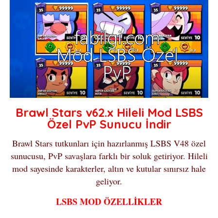
Brawl Stars v62.x Hileli Mod LSBS
Özel PvP Sunucu İndir
Brawl Stars tutkunları için hazırlanmış LSBS V48 özel
sunucusu, PvP savaşlara farklı bir soluk getiriyor. Hileli
mod sayesinde karakterler, altın ve kutular sınırsız hale
geliyor.
LSBS MOD ÖZELLİKLER