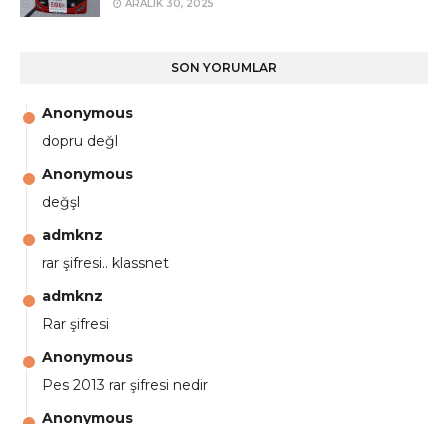
ARALIK 30, 2025
SON YORUMLAR
Anonymous
dopru değl
Anonymous
değşl
admknz
rar şifresi.. klassnet
admknz
Rar şifresi
Anonymous
Pes 2013 rar şifresi nedir
Anonymous
aga eline sağlıkta şifre ne ? :)