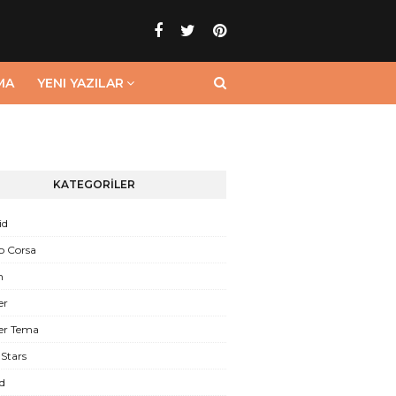
MA
YENI YAZILAR
KATEGORİLER
id
o Corsa
n
er
er Tema
Stars
d