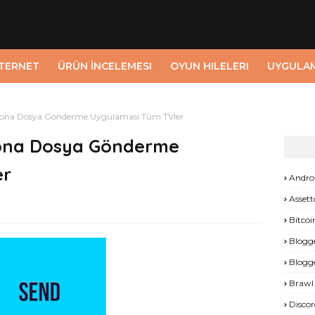
NTERNET
ÜRÜN İNCELEMESI
OYUN HILELERI
UYGULA
zyona Dosya Gönderme Uygulaması Tüm TVler
yona Dosya Gönderme
er
Andro
Assett
Bitcoi
Blogg
Blogg
Brawl 
Discor