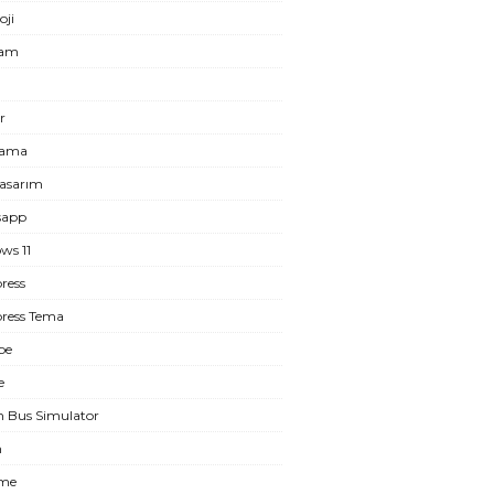
oji
ram
r
lama
asarım
sapp
ws 11
ress
ress Tema
be
e
n Bus Simulator
m
eme