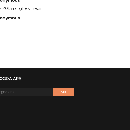
onymous
 2013 rar şifresi nedir
onymous
 eline sağlıkta şifre ne ? :)
onymous
 Yüksel
onymous
re ?
onymous
LOGDA ARA
re ögrenebilirmiyim
onymous
🥰
onymous
dezıplatan31 beğend👌
onymous