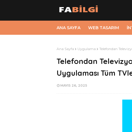
ANA SAYFA
WEB TASARIM
İ
Ana Sayfa
Uygulama
Telefondan Televi
Telefondan Televiz
Uygulaması Tüm TVl
MAYIS 26, 2025