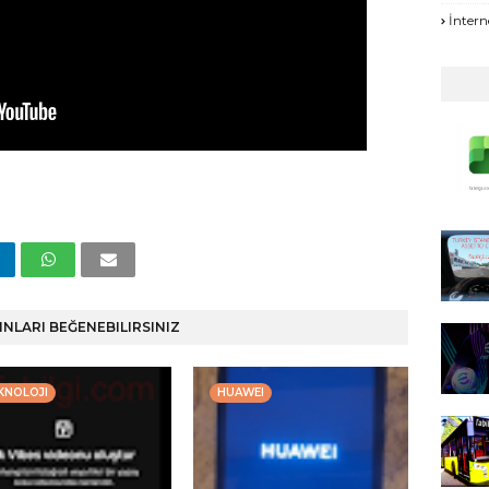
İntern
INLARI BEĞENEBILIRSINIZ
KNOLOJI
HUAWEI