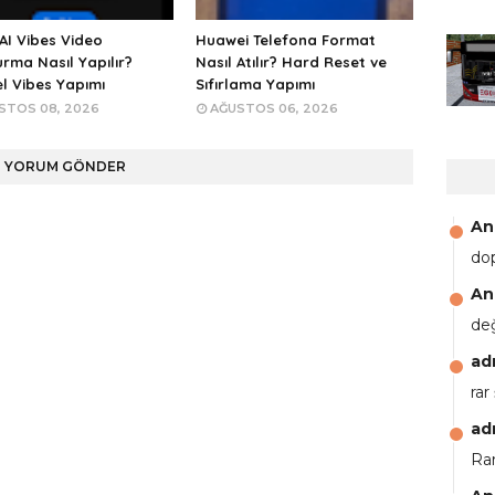
AI Vibes Video
Huawei Telefona Format
urma Nasıl Yapılır?
Nasıl Atılır? Hard Reset ve
l Vibes Yapımı
Sıfırlama Yapımı
STOS 08, 2026
AĞUSTOS 06, 2026
YORUM GÖNDER
An
do
An
de
ad
rar
ad
Rar