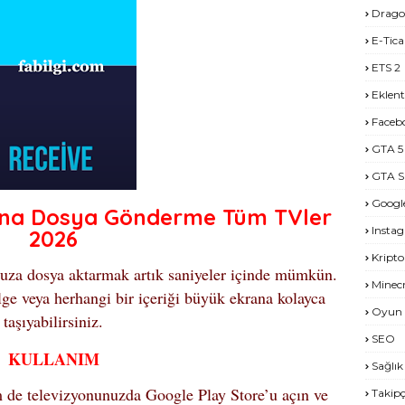
Drago
E-Tica
ETS 2
Eklent
Faceb
GTA 5
GTA S
Googl
yona Dosya Gönderme Tüm TVler
Insta
2026
Kripto
nuza dosya aktarmak artık saniyeler içinde mümkün.
Minecr
lge veya herhangi bir içeriği büyük ekrana kolayca
Oyun 
taşıyabilirsiniz.
SEO
KULLANIM
Sağlık
 de televizyonunuzda Google Play Store’u açın ve
Takipç