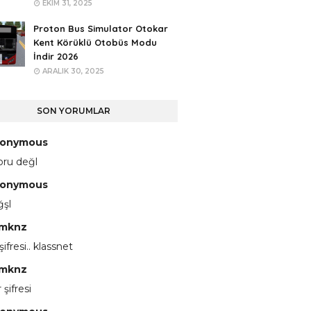
EKIM 31, 2025
Proton Bus Simulator Otokar
Kent Körüklü Otobüs Modu
İndir 2026
ARALIK 30, 2025
SON YORUMLAR
onymous
pru değl
onymous
ğşl
mknz
 şifresi.. klassnet
mknz
 şifresi