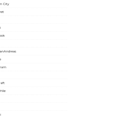
n City
ret
i
ook
anAndreas
e
gram
aft
Hile
i