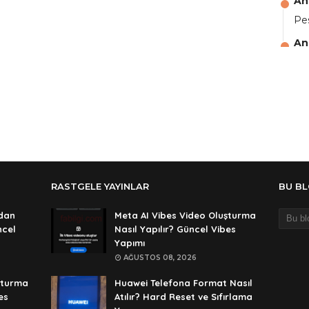
An
Pes
An
aga
An
Ali
An
şif
An
RASTGELE YAYINLAR
BU B
şif
An
dan
Meta AI Vibes Video Oluşturma
ncel
Nasıl Yapılır? Güncel Vibes
🥰
Yapımı
An
AĞUSTOS 08, 2026
de
şturma
Huawei Telefona Format Nasıl
es
Atılır? Hard Reset ve Sıfırlama
An