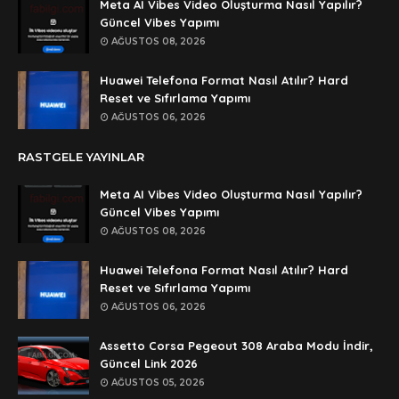
🥰🥰🥰
Meta AI Vibes Video Oluşturma Nasıl Yapılır?
Güncel Vibes Yapımı
Anonymous
AĞUSTOS 08, 2026
dedezıplatan31 beğend👌
Huawei Telefona Format Nasıl Atılır? Hard
Anonymous
Reset ve Sıfırlama Yapımı
rar dosyasının şifresi nedir
AĞUSTOS 06, 2026
Anonymous
RASTGELE YAYINLAR
rar dosyasını paylasırmısınız
Meta AI Vibes Video Oluşturma Nasıl Yapılır?
Anonymous
Güncel Vibes Yapımı
lan şifre ne şifre
AĞUSTOS 08, 2026
Anonymous
Huawei Telefona Format Nasıl Atılır? Hard
şifre ne
Reset ve Sıfırlama Yapımı
AĞUSTOS 06, 2026
Assetto Corsa Pegeout 308 Araba Modu İndir,
Güncel Link 2026
AĞUSTOS 05, 2026