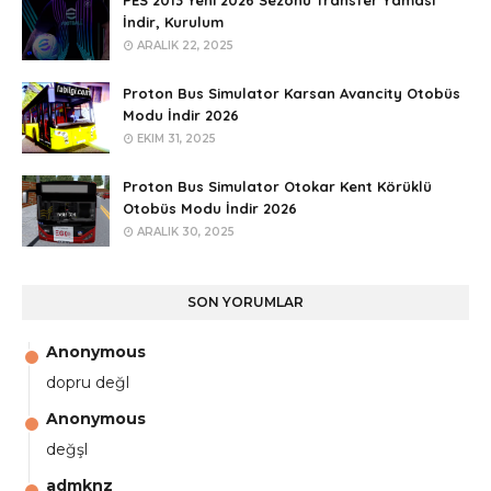
PES 2013 Yeni 2026 Sezonu Transfer Yaması
İndir, Kurulum
ARALIK 22, 2025
Proton Bus Simulator Karsan Avancity Otobüs
Modu İndir 2026
EKIM 31, 2025
Proton Bus Simulator Otokar Kent Körüklü
Otobüs Modu İndir 2026
ARALIK 30, 2025
SON YORUMLAR
Anonymous
dopru değl
Anonymous
değşl
admknz