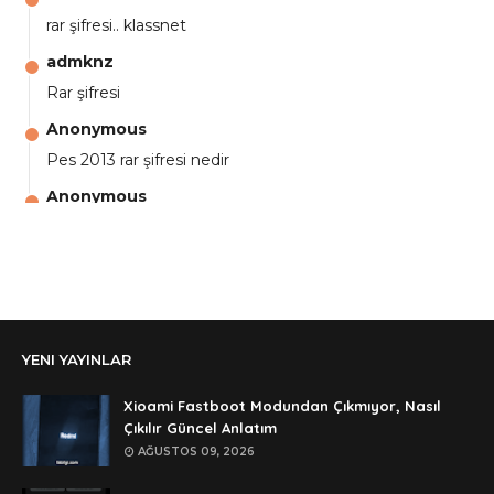
rar şifresi.. klassnet
admknz
Rar şifresi
Anonymous
Pes 2013 rar şifresi nedir
Anonymous
aga eline sağlıkta şifre ne ? :)
Anonymous
Ali Yüksel
Anonymous
YENI YAYINLAR
şifre ?
Anonymous
Xioami Fastboot Modundan Çıkmıyor, Nasıl
şifre ögrenebilirmiyim
Çıkılır Güncel Anlatım
AĞUSTOS 09, 2026
Anonymous