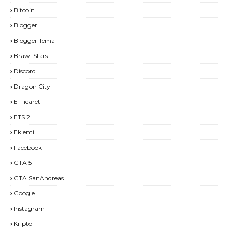
Bitcoin
Blogger
Blogger Tema
Brawl Stars
Discord
Dragon City
E-Ticaret
ETS 2
Eklenti
Facebook
GTA 5
GTA SanAndreas
Google
Instagram
Kripto