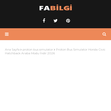
Ana Sayfa
proton bus simulator
Proton Bus Simulator Honda Civic
Hatchback Araba Modu İndir 2026