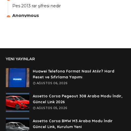
Pes 2013 rar şifresi nedir
Anonymous
aga eline sağlıkta şifre ne ? :)
Anonymous
Ali Yüksel
Anonymous
YENI YAYINLAR
şifre ?
Anonymous
Huawei Telefona Format Nasıl Atılır? Hard
şifre ögrenebilirmiyim
Reset ve Sıfırlama Yapımı
AĞUSTOS 06, 2026
Anonymous
🥰🥰🥰
Assetto Corsa Pegeout 308 Araba Modu İndir,
Güncel Link 2026
Anonymous
AĞUSTOS 05, 2026
dedezıplatan31 beğend👌
Assetto Corsa BMW M3 Araba Modu İndir
Anonymous
Güncel Link, Kurulum Yeni