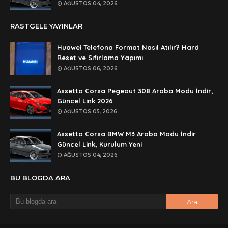
rar dosyasının şifresi nedir
AĞUSTOS 04, 2026
Anonymous
RASTGELE YAYINLAR
rar dosyasını paylasırmısınız
Huawei Telefona Format Nasıl Atılır? Hard
Anonymous
Reset ve Sıfırlama Yapımı
lan şifre ne şifre
AĞUSTOS 06, 2026
Anonymous
Assetto Corsa Pegeout 308 Araba Modu İndir,
şifre ne
Güncel Link 2026
AĞUSTOS 05, 2026
Assetto Corsa BMW M3 Araba Modu İndir
Güncel Link, Kurulum Yeni
AĞUSTOS 04, 2026
BU BLOGDA ARA