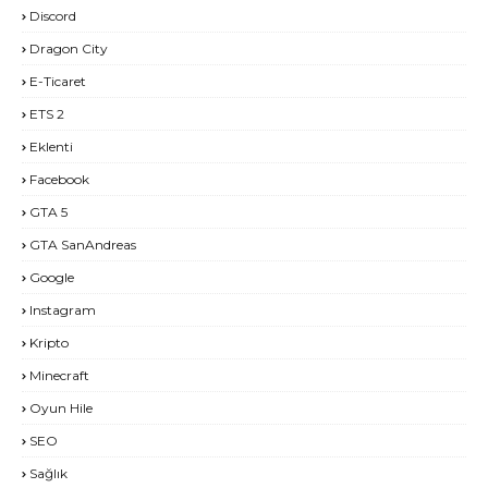
Discord
Dragon City
E-Ticaret
ETS 2
Eklenti
Facebook
GTA 5
GTA SanAndreas
Google
Instagram
Kripto
Minecraft
Oyun Hile
SEO
Sağlık