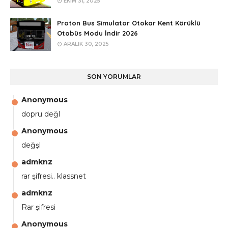
EKIM 31, 2025
Proton Bus Simulator Otokar Kent Körüklü
Otobüs Modu İndir 2026
ARALIK 30, 2025
SON YORUMLAR
Anonymous
dopru değl
Anonymous
değşl
admknz
rar şifresi.. klassnet
admknz
Rar şifresi
Anonymous