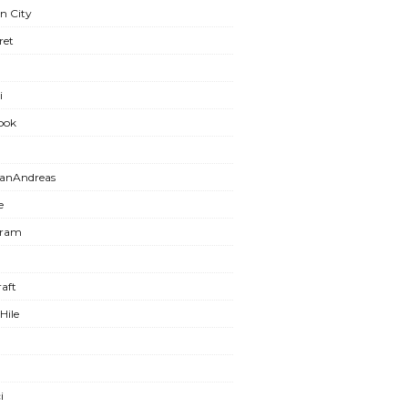
n City
ret
i
ook
anAndreas
e
gram
aft
Hile
i