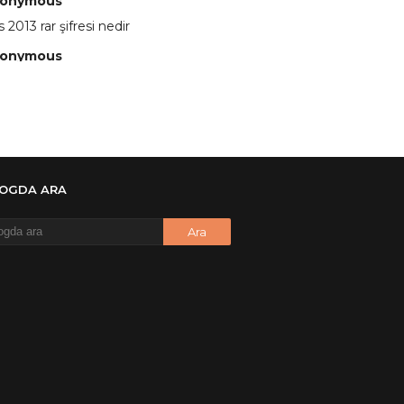
onymous
 2013 rar şifresi nedir
onymous
 eline sağlıkta şifre ne ? :)
onymous
 Yüksel
onymous
LOGDA ARA
re ?
onymous
re ögrenebilirmiyim
onymous
🥰
onymous
dezıplatan31 beğend👌
onymous