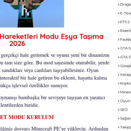
Drago
E-Tica
ETS 2
Eklent
 Hareketleri Modu Eşya Taşıma
Faceb
2026
GTA 5
 gerçekçi hale getirmek ve oyuna yeni bir dinamizm
GTA S
u tam size göre. Bu mod sayesinde oturabilir, yerde
Googl
a sandıkları veya canlıları taşıyabilirsiniz. Oyun
Insta
nteraktif bir hale getiren bu eklenti, hayatta kalma
Kripto
kça işlevsel özellikler sunuyor.
Minecr
nanışı bambaşka bir seviyeye taşıyan en yaratıcı
Oyun 
lentilerden biridir.
SEO
ET MODU KURULUM
Sağlık
iğiniz dosyayı Minecraft PE’ye yükleyin. Ardından
Takipç