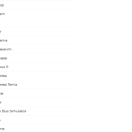
oji
ram
r
lama
asarım
sapp
ws 11
ress
ress Tema
be
e
n Bus Simulator
m
eme