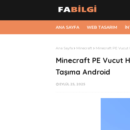
ANA SAYFA
WEB TASARIM
İ
Ana Sayfa
Minecraft
Minecraft PE Vucut
Minecraft PE Vucut 
Taşıma Android
EYLÜL 25, 2025