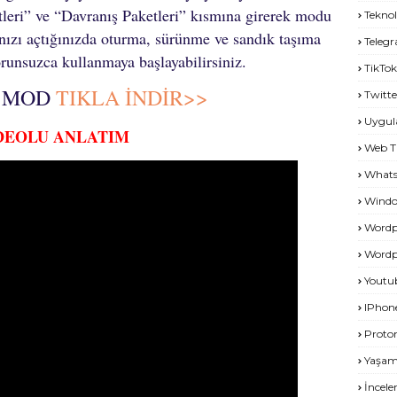
leri” ve “Davranış Paketleri” kısmına girerek modu
Teknol
nızı açtığınızda oturma, sürünme ve sandık taşıma
Teleg
orunsuzca kullanmaya başlayabilirsiniz.
TikTok
 MOD
TIKLA İNDİR>>
Twitte
Uygu
DEOLU ANLATIM
Web T
What
Windo
Wordp
Wordp
Youtu
IPhon
Proto
Yaşa
İncel