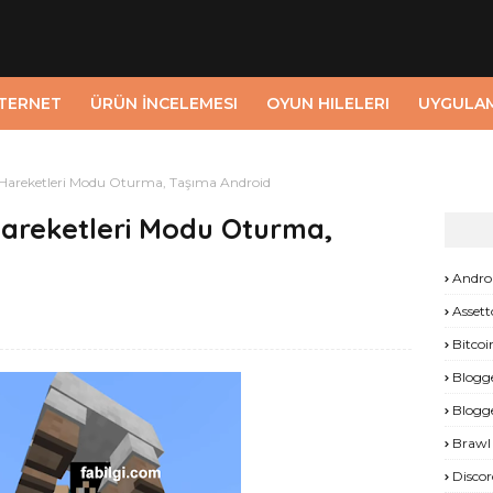
NTERNET
ÜRÜN İNCELEMESI
OYUN HILELERI
UYGULA
 Hareketleri Modu Oturma, Taşıma Android
Hareketleri Modu Oturma,
Andro
Assett
Bitcoi
Blogg
Blogg
Brawl 
Discor