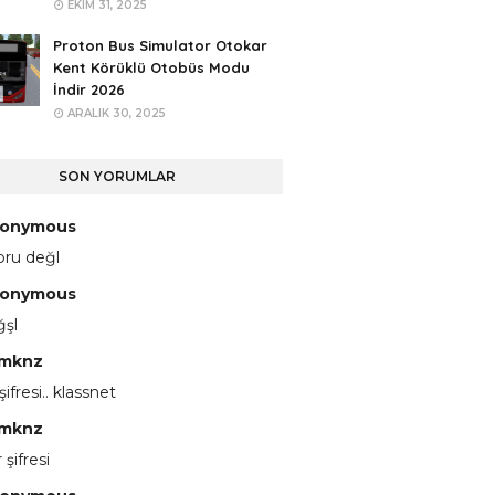
EKIM 31, 2025
Proton Bus Simulator Otokar
Kent Körüklü Otobüs Modu
İndir 2026
ARALIK 30, 2025
SON YORUMLAR
onymous
pru değl
onymous
ğşl
mknz
 şifresi.. klassnet
mknz
 şifresi