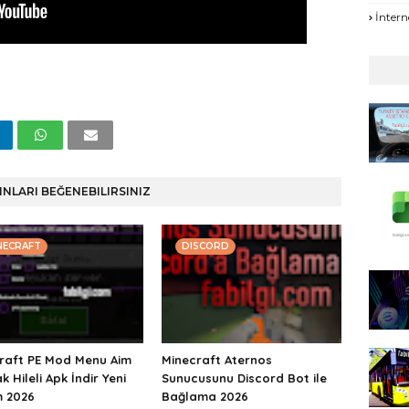
İntern
INLARI BEĞENEBILIRSINIZ
NECRAFT
DISCORD
raft PE Mod Menu Aim
Minecraft Aternos
 Hileli Apk İndir Yeni
Sunucusunu Discord Bot ile
 2026
Bağlama 2026