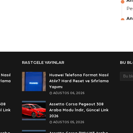
An
Pes
An
aga
An
Ali
An
RASTGELE YAYINLAR
BU B
şif
An
 Nasıl
Huawei Telefona Format Nasıl
ırlama
Atılır? Hard Reset ve Sıfırlama
şif
Yapımı
An
AĞUSTOS 06, 2026
🥰
308
Assetto Corsa Pegeout 308
An
l Link
Araba Modu İndir, Güncel Link
2026
de
AĞUSTOS 05, 2026
An