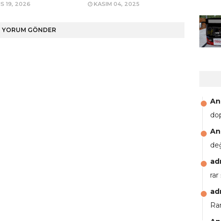
S 19, 2026
KASIM 04, 2025
YORUM GÖNDER
An
do
An
de
ad
rar
ad
Rar