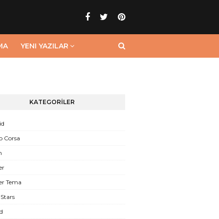
MA
YENI YAZILAR
KATEGORİLER
id
o Corsa
n
er
er Tema
Stars
d