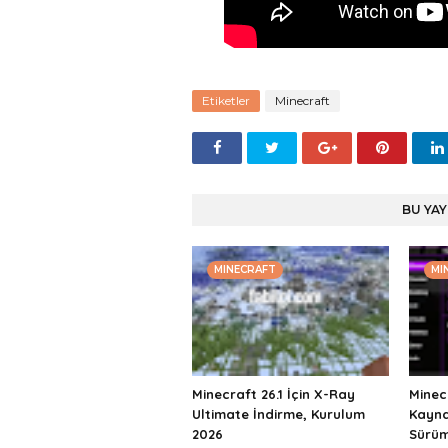
Etiketler
Minecraft
BU YAY
MINECRAFT
MI
Minecraft 26.1 İçin X-Ray
Minec
Ultimate İndirme, Kurulum
Kaynak
2026
Sürüm