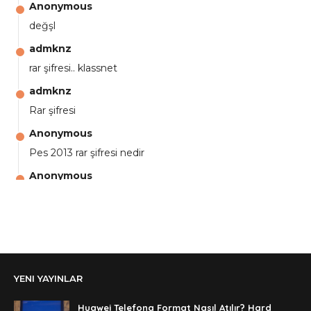
Anonymous
değşl
admknz
rar şifresi.. klassnet
admknz
Rar şifresi
Anonymous
Pes 2013 rar şifresi nedir
Anonymous
aga eline sağlıkta şifre ne ? :)
Anonymous
Ali Yüksel
Anonymous
YENI YAYINLAR
şifre ?
Anonymous
Huawei Telefona Format Nasıl Atılır? Hard