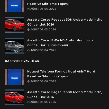
şifre ögrenebilirmiyim
Reset ve Sıfırlama Yapımı
AĞUSTOS 06, 2026
Anonymous
🥰🥰🥰
Assetto Corsa Pegeout 308 Araba Modu İndir,
Güncel Link 2026
Anonymous
AĞUSTOS 05, 2026
dedezıplatan31 beğend👌
Assetto Corsa BMW M3 Araba Modu İndir
Anonymous
Güncel Link, Kurulum Yeni
rar dosyasının şifresi nedir
AĞUSTOS 04, 2026
Anonymous
RASTGELE YAYINLAR
rar dosyasını paylasırmısınız
Huawei Telefona Format Nasıl Atılır? Hard
Anonymous
Reset ve Sıfırlama Yapımı
lan şifre ne şifre
AĞUSTOS 06, 2026
Anonymous
Assetto Corsa Pegeout 308 Araba Modu İndir,
şifre ne
Güncel Link 2026
AĞUSTOS 05, 2026