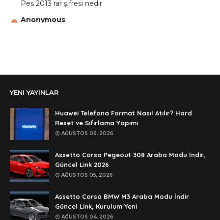
Pes 2013 rar şifresi nedir
Anonymous
aga eline sağlıkta şifre ne ? :)
Anonymous
Ali Yüksel
Anonymous
YENI YAYINLAR
şifre ?
Anonymous
Huawei Telefona Format Nasıl Atılır? Hard
şifre ögrenebilirmiyim
Reset ve Sıfırlama Yapımı
AĞUSTOS 06, 2026
Anonymous
🥰🥰🥰
Assetto Corsa Pegeout 308 Araba Modu İndir,
Güncel Link 2026
Anonymous
AĞUSTOS 05, 2026
dedezıplatan31 beğend👌
Assetto Corsa BMW M3 Araba Modu İndir
Anonymous
Güncel Link, Kurulum Yeni
rar dosyasının şifresi nedir
AĞUSTOS 04, 2026