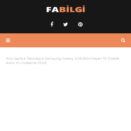
Ana Sayfa
Teknoloji
Samsung Galaxy A06 Bilinmeyen 10 Özellik
Alınır mı İnceleme 2026