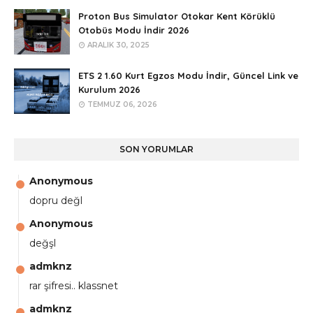
Proton Bus Simulator Otokar Kent Körüklü
Otobüs Modu İndir 2026
ARALIK 30, 2025
ETS 2 1.60 Kurt Egzos Modu İndir, Güncel Link ve
Kurulum 2026
TEMMUZ 06, 2026
SON YORUMLAR
Anonymous
dopru değl
Anonymous
değşl
admknz
rar şifresi.. klassnet
admknz