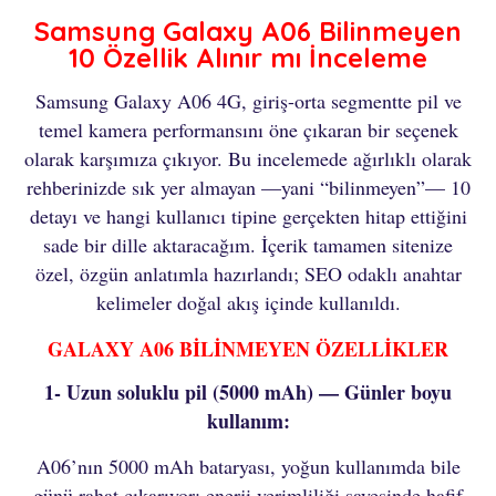
Samsung Galaxy A06 Bilinmeyen
10 Özellik Alınır mı İnceleme
Samsung Galaxy A06 4G, giriş-orta segmentte pil ve
temel kamera performansını öne çıkaran bir seçenek
olarak karşımıza çıkıyor. Bu incelemede ağırlıklı olarak
rehberinizde sık yer almayan —yani “bilinmeyen”— 10
detayı ve hangi kullanıcı tipine gerçekten hitap ettiğini
sade bir dille aktaracağım. İçerik tamamen sitenize
özel, özgün anlatımla hazırlandı; SEO odaklı anahtar
kelimeler doğal akış içinde kullanıldı.
GALAXY A06 BİLİNMEYEN ÖZELLİKLER
1- Uzun soluklu pil (5000 mAh) — Günler boyu
kullanım:
A06’nın 5000 mAh bataryası, yoğun kullanımda bile
günü rahat çıkarıyor; enerji verimliliği sayesinde hafif