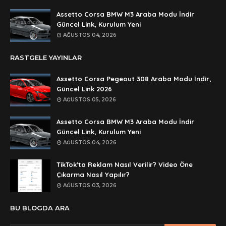
dedezıplatan31 beğend👌
Assetto Corsa BMW M3 Araba Modu İndir
Anonymous
Güncel Link, Kurulum Yeni
rar dosyasının şifresi nedir
AĞUSTOS 04, 2026
Anonymous
RASTGELE YAYINLAR
rar dosyasını paylasırmısınız
Assetto Corsa Pegeout 308 Araba Modu İndir,
Anonymous
Güncel Link 2026
lan şifre ne şifre
AĞUSTOS 05, 2026
Anonymous
Assetto Corsa BMW M3 Araba Modu İndir
şifre ne
Güncel Link, Kurulum Yeni
AĞUSTOS 04, 2026
TikTok'ta Reklam Nasıl Verilir? Video Öne
Çıkarma Nasıl Yapılır?
AĞUSTOS 03, 2026
BU BLOGDA ARA