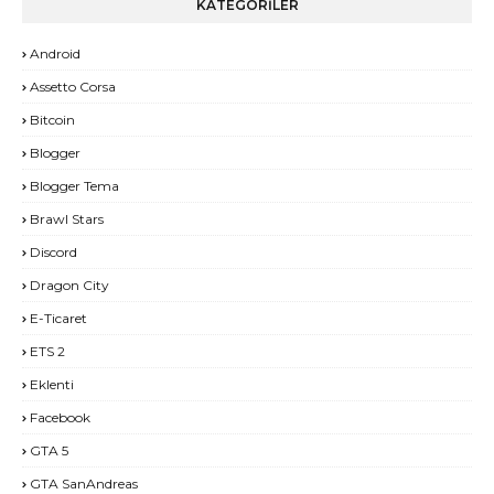
KATEGORİLER
Android
Assetto Corsa
Bitcoin
Blogger
Blogger Tema
Brawl Stars
Discord
Dragon City
E-Ticaret
ETS 2
Eklenti
Facebook
GTA 5
GTA SanAndreas