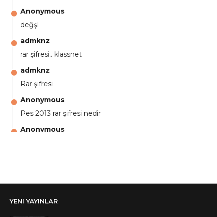
Anonymous
değşl
admknz
rar şifresi.. klassnet
admknz
Rar şifresi
Anonymous
Pes 2013 rar şifresi nedir
Anonymous
aga eline sağlıkta şifre ne ? :)
Anonymous
Ali Yüksel
Anonymous
YENI YAYINLAR
şifre ?