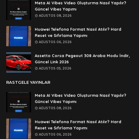
Anonymous
Meta AI Vibes Video Oluşturma Nasıl Yapılır?
şifre ögrenebilirmiyim
Güncel Vibes Yapımı
AĞUSTOS 08, 2026
Anonymous
🥰🥰🥰
Huawei Telefona Format Nasıl Atılır? Hard
Reset ve Sıfırlama Yapımı
Anonymous
AĞUSTOS 06, 2026
dedezıplatan31 beğend👌
Assetto Corsa Pegeout 308 Araba Modu İndir,
Anonymous
Güncel Link 2026
rar dosyasının şifresi nedir
AĞUSTOS 05, 2026
Anonymous
RASTGELE YAYINLAR
rar dosyasını paylasırmısınız
Meta AI Vibes Video Oluşturma Nasıl Yapılır?
Anonymous
Güncel Vibes Yapımı
lan şifre ne şifre
AĞUSTOS 08, 2026
Anonymous
Huawei Telefona Format Nasıl Atılır? Hard
şifre ne
Reset ve Sıfırlama Yapımı
AĞUSTOS 06, 2026