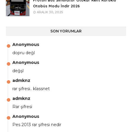
Otobüs Modu İndir 2026
ARALIK 30, 2025
SON YORUMLAR
Anonymous
dopru değl
Anonymous
değşl
admknz
rar şifresi.. klassnet
admknz
Rar şifresi
Anonymous
Pes 2013 rar şifresi nedir