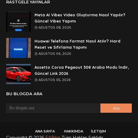
RASTGELE YAYINLAR
rar dosyasını paylasırmısınız
Meta AI Vibes Video Oluşturma Nasıl Yapılır?
Anonymous
Güncel Vibes Yapımı
lan şifre ne şifre
AĞUSTOS 08, 2026
Anonymous
Huawei Telefona Format Nasıl Atılır? Hard
şifre ne
Reset ve Sıfırlama Yapımı
AĞUSTOS 06, 2026
Assetto Corsa Pegeout 308 Araba Modu İndir,
Güncel Link 2026
AĞUSTOS 05, 2026
BU BLOGDA ARA
ANA SAYFA
HAKKIMDA
İLETIŞIM
Copyright ©
2026
FABilgi
Tüm Hakları Saklıdır