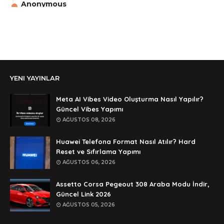
Anonymous
aga eline sağlıkta şifre ne ? :)
Anonymous
Ali Yüksel
Anonymous
YENI YAYINLAR
şifre ?
Anonymous
Meta AI Vibes Video Oluşturma Nasıl Yapılır?
şifre ögrenebilirmiyim
Güncel Vibes Yapımı
AĞUSTOS 08, 2026
Anonymous
🥰🥰🥰
Huawei Telefona Format Nasıl Atılır? Hard
Reset ve Sıfırlama Yapımı
Anonymous
AĞUSTOS 06, 2026
dedezıplatan31 beğend👌
Assetto Corsa Pegeout 308 Araba Modu İndir,
Anonymous
Güncel Link 2026
rar dosyasının şifresi nedir
AĞUSTOS 05, 2026
Anonymous